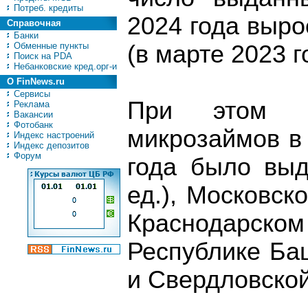
Потреб. кредиты
2024 года выр
Справочная
Банки
Обменные пункты
(в марте 2023 го
Поиск на PDA
Небанковские кред.орг-и
О FinNews.ru
Сервисы
При этом н
Реклама
Вакансии
Фотобанк
микрозаймов в
Индекс настроений
Индекс депозитов
Форум
года было выд
ед.), Московско
Краснодарском
Республике Баш
и Свердловской 