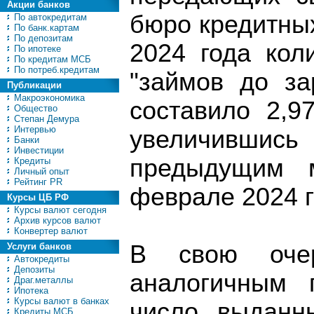
Акции банков
бюро кредитных
По автокредитам
По банк.картам
По депозитам
2024 года кол
По ипотеке
По кредитам МСБ
По потреб.кредитам
"займов до за
Публикации
Макроэкономика
составило 2,9
Общество
Степан Демура
Интервью
увеличивш
Банки
Инвестиции
предыдущим 
Кредиты
Личный опыт
Рейтинг PR
феврале 2024 го
Курсы ЦБ РФ
Курсы валют сегодня
Архив курсов валют
Конвертер валют
В свою оче
Услуги банков
Автокредиты
Депозиты
аналогичным 
Драг.металлы
Ипотека
Курсы валют в банках
число выданн
Кредиты МСБ