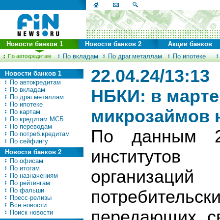
Новости банков 1
Новости банков 2
Акции банков
По вкладам
По драг.металлам
По ипотеке
По автокредитам
22.04.24/13:13
Новости банков 1
По автокредитам
По вкладам
НБКИ: в марте
По драг.металлам
По ипотеке
микрозаймов 
По картам
По кредитам МСБ
По переводам
По данным 2
По потреб.кредитам
По сейфингу
институто
Новости банков 2
По офисам
По итогам
организа
По назначениям
По рейтингам
По фальши
потребител
Пресс-релизы
Все новости
передающих с
Поиск новости