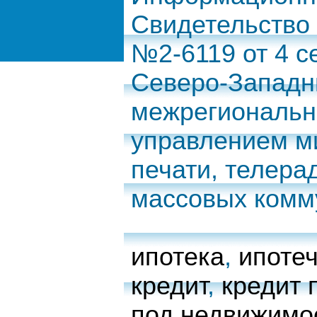
Свидетельство
№2-6119 от 4 с
Северо-Запад
межрегиональн
управлением м
печати, телера
массовых комм
ипотека
,
ипоте
кредит
,
кредит 
под недвижимо