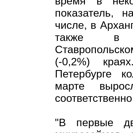
время в неко
показатель, н
числе, в Арханг
также в П
Ставропольско
(-0,2%) кра
Петербурге к
марте выро
соответственно
"В первые д