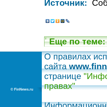
Источник:
Соб
Еще по теме:
О правилах ис
сайта
www.finn
странице
"Инфо
правах"
© FinNews.ru
Информационно