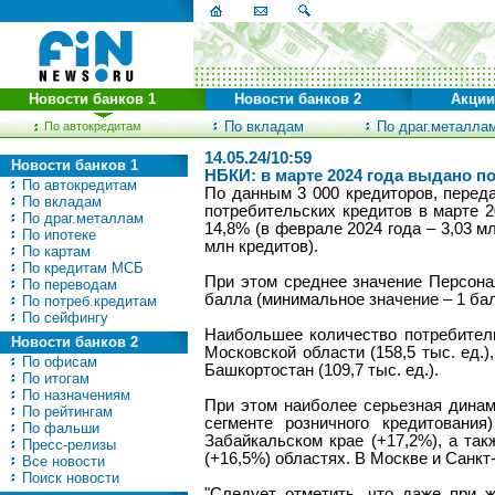
Новости банков 1
Новости банков 2
Акции
По вкладам
По драг.металла
По автокредитам
14.05.24/10:59
Новости банков 1
НБКИ: в марте 2024 года выдано по
По автокредитам
По данным 3 000 кредиторов, перед
По вкладам
потребительских кредитов в марте 
По драг.металлам
14,8% (в феврале 2024 года – 3,03 мл
По ипотеке
млн кредитов).
По картам
По кредитам МСБ
При этом среднее значение Персона
По переводам
балла (минимальное значение – 1 бал
По потреб.кредитам
По сейфингу
Наибольшее количество потребитель
Новости банков 2
Московской области (158,5 тыс. ед.)
По офисам
Башкортостан (109,7 тыс. ед.).
По итогам
По назначениям
При этом наиболее серьезная динам
По рейтингам
сегменте розничного кредитован
По фальши
Забайкальском крае (+17,2%), а так
Пресс-релизы
(+16,5%) областях. В Москве и Санкт
Все новости
Поиск новости
"Следует отметить, что даже при 