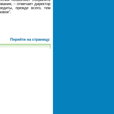
вания, – отмечает директор
едиты, прежде всего, тем
овне".
Перейти на страницу: