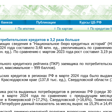
 банков
Публикации
Курсы ЦБ РФ
м
По ипотеке
По картам
По кредитам 
требительских кредитов в 3,2 раза больше
ающих сведения в "Национальное бюро кредитных историй" (
2024 года составило 3,48 млн. ед., увеличившись по сравнен
н. ед.). По сравнению с мартом 2023 года рост составил 3,19 ра
льного кредитного рейтинга (ПКР) заемщика по потребительск
л, максимальное – 999 баллов).
ских кредитов в регионах РФ в марте 2024 года было выдано 
, Краснодарском крае (137,8 тыс. ед.), Свердловской области (
ика роста выданных потребкредитов в регионах РФ (среди 30
ия) в марте 2024 года по сравнению с предыдущим меся
же в Кемеровской (+17,2%), Свердловской (+16,6%), Тюменско
-Петербурге данный показатель за месяц вырос на 15,3% и 14,4
жесткой денежно-кредитной политике возросшие доходы насе