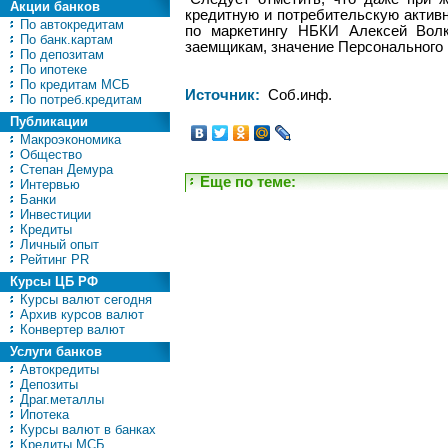
Акции банков
кредитную и потребительскую активн
По автокредитам
по маркетингу НБКИ Алексей Волк
По банк.картам
заемщикам, значение Персонального 
По депозитам
По ипотеке
По кредитам МСБ
Источник:
Соб.инф.
По потреб.кредитам
Публикации
Макроэкономика
Общество
Степан Демура
Еще по теме:
Интервью
Банки
Инвестиции
Кредиты
Личный опыт
Рейтинг PR
Курсы ЦБ РФ
Курсы валют сегодня
Архив курсов валют
Конвертер валют
Услуги банков
Автокредиты
Депозиты
Драг.металлы
Ипотека
Курсы валют в банках
Кредиты МСБ