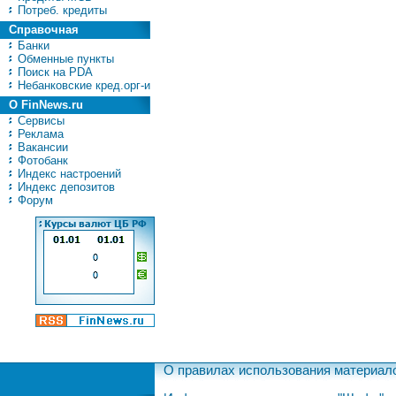
Потреб. кредиты
Справочная
Банки
Обменные пункты
Поиск на PDA
Небанковские кред.орг-и
О FinNews.ru
Сервисы
Реклама
Вакансии
Фотобанк
Индекс настроений
Индекс депозитов
Форум
О правилах использования материал