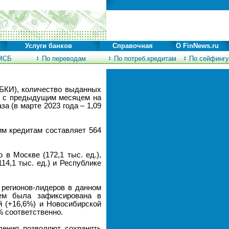
Услуги банков
Справочная
О FinNews.ru
МСБ
По переводам
По потреб.кредитам
По сейфингу
НБКИ), количество выданных
ию с предыдущим месяцем на
за (в марте 2023 года – 1,09
им кредитам составляет 564
в Москве (172,1 тыс. ед.),
114,1 тыс. ед.) и Республике
 регионов-лидеров в данном
цем была зафиксирована в
й (+16,6%) и Новосибирской
% соответственно.
ления позволяют сохранять