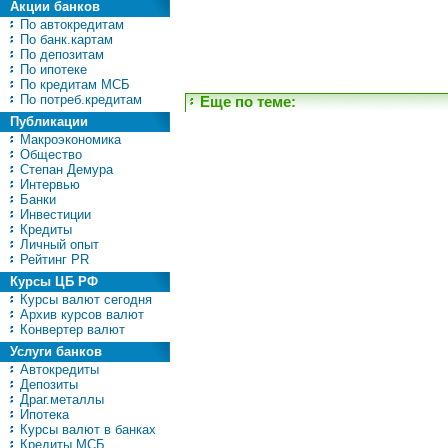
Акции банков
По автокредитам
По банк.картам
По депозитам
По ипотеке
По кредитам МСБ
По потреб.кредитам
Еще по теме:
Публикации
Макроэкономика
Общество
Степан Демура
Интервью
Банки
Инвестиции
Кредиты
Личный опыт
Рейтинг PR
Курсы ЦБ РФ
Курсы валют сегодня
Архив курсов валют
Конвертер валют
Услуги банков
Автокредиты
Депозиты
Драг.металлы
Ипотека
Курсы валют в банках
Кредиты МСБ