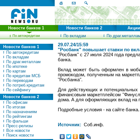
Новости банков 1
Новости банков 2
Акции
По вкладам
По драг.металла
По автокредитам
29.07.24/15:59
Новости банков 1
"Росбанк" повышает ставки по вк
По автокредитам
"Росбанк" с 27 июля 2024 года пред
По вкладам
банка.
По драг.металлам
По ипотеке
Вклад может быть оформлен в моби
По картам
промокодом, полученным на маркетпл
По кредитам МСБ
"Росбанка".
По переводам
По потреб.кредитам
Для действующих и потенциальных к
По сейфингу
финансовым маркетплейсом "Финуслу
Новости банков 2
дома. А для оформляющих вклад на 
По офисам
По итогам
Подробные условия - на сайте банка.
По назначениям
По рейтингам
По фальши
Источник:
Соб.инф.
Пресс-релизы
Все новости
Поиск новости