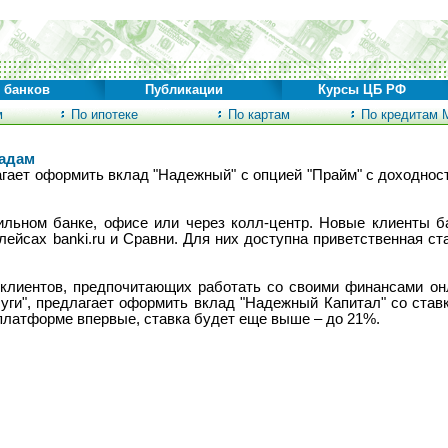
 банков
Публикации
Курсы ЦБ РФ
м
По ипотеке
По картам
По кредитам 
ладам
лагает оформить вклад "Надежный" с опцией "Прайм" с доходно
льном банке, офисе или через колл-центр. Новые клиенты ба
ейсах banki.ru и Сравни. Для них доступна приветственная ст
лиентов, предпочитающих работать со своими финансами онл
ги", предлагает оформить вклад "Надежный Капитал" со ставк
платформе впервые, ставка будет еще выше – до 21%.