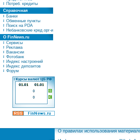
Потреб. кредиты
Справочная
Банки
Обменные пункты
Поиск на PDA
Небанковские кред.орг-и
О FinNews.ru
Сервисы
Реклама
Вакансии
Фотобанк
Индекс настроений
Индекс депозитов
Форум
О правилах использования материал