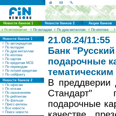
Новости банков 1
Новости банков 2
Акции банков
По вкладам
По драг.металлам
По ипотеке
По автокредитам
21.08.24/11:55
Новости банков 1
По автокредитам
По вкладам
Банк "Русский
По драг.металлам
По ипотеке
подарочные ка
По картам
По кредитам МСБ
По переводам
тематическим
По потреб.кредитам
По сейфингу
В преддверии 
Новости банков 2
По офисам
По итогам
Стандарт" п
По назначениям
По рейтингам
По фальши
подарочные ка
Пресс-релизы
Все новости
качестве пре
Поиск новости