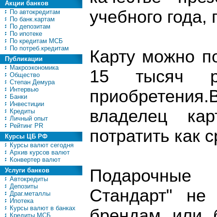
Акции банков
учебного года,
По автокредитам
По банк.картам
По депозитам
По ипотеке
По кредитам МСБ
По потреб.кредитам
Карту можно п
Публикации
Макроэкономика
15 тысяч 
Общество
Степан Демура
Интервью
приобретени
Банки
Инвестиции
владелец кар
Кредиты
Личный опыт
Рейтинг PR
потратить как с
Курсы ЦБ РФ
Курсы валют сегодня
Архив курсов валют
Конвертер валют
Подарочные 
Услуги банков
Автокредиты
Депозиты
Стандарт" не
Драг.металлы
Ипотека
Курсы валют в банках
брендам или 
Кредиты МСБ