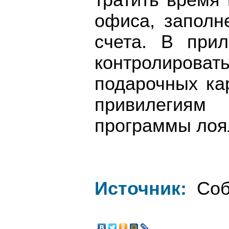
тратить время
офиса, заполн
счета. В прил
контролироват
подарочных ка
привилегия
программы лоя
Источник:
Соб