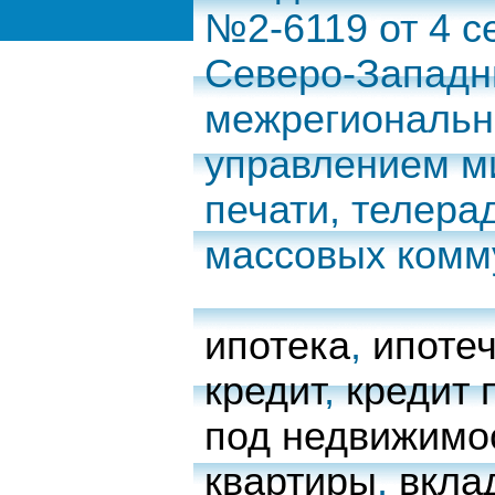
№2-6119 от 4 с
Северо-Запад
межрегиональн
управлением м
печати, телера
массовых комм
ипотека
,
ипоте
кредит
,
кредит 
под недвижимо
квартиры
,
вкла