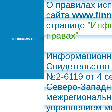
О правилах ис
сайта
www.finn
странице
"Инфо
правах"
© FinNews.ru
Информационно
Свидетельство
№2-6119 от 4 с
Северо-Запад
межрегиональн
управлением м