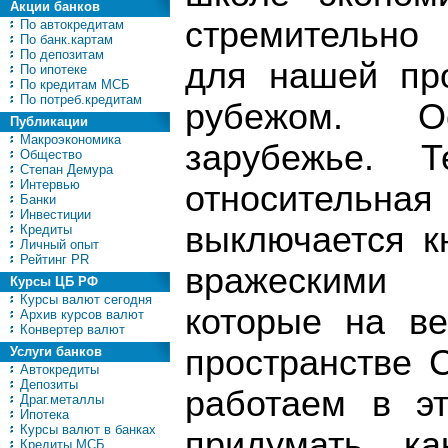
Акции банков
стремительно
По автокредитам
По банк.картам
По депозитам
для нашей про
По ипотеке
По кредитам МСБ
По потреб.кредитам
рубежом. 
Публикации
Макроэкономика
зарубежье. 
Общество
Степан Демура
Интервью
относител
Банки
Инвестиции
выключается к
Кредиты
Личный опыт
Рейтинг PR
вражескими
Курсы ЦБ РФ
Курсы валют сегодня
которые на ве
Архив курсов валют
Конвертер валют
пространстве 
Услуги банков
Автокредиты
Депозиты
работаем в э
Драг.металлы
Ипотека
Курсы валют в банках
придумать, к
Кредиты МСБ