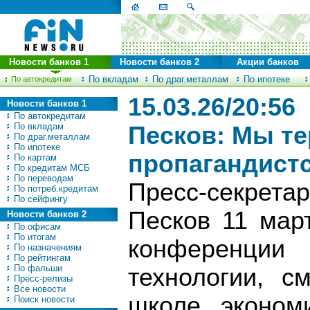
Новости банков 1
Новости банков 2
Акции банков
По вкладам
По драг.металлам
По ипотеке
По автокредитам
15.03.26/20:56
Новости банков 1
По автокредитам
По вкладам
Песков: Мы т
По драг.металлам
По ипотеке
пропагандист
По картам
По кредитам МСБ
По переводам
Пресс-секрета
По потреб.кредитам
По сейфингу
Песков 11 мар
Новости банков 2
По офисам
По итогам
конференции
По назначениям
По рейтингам
По фальши
технологии, 
Пресс-релизы
Все новости
школе эконом
Поиск новости