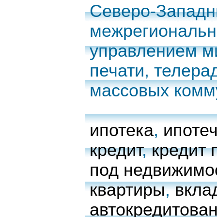
Северо-Запад
межрегиональн
управлением м
печати, телера
массовых комм
ипотека
,
ипоте
кредит
,
кредит 
под недвижимо
квартиры
,
вкла
автокредитова