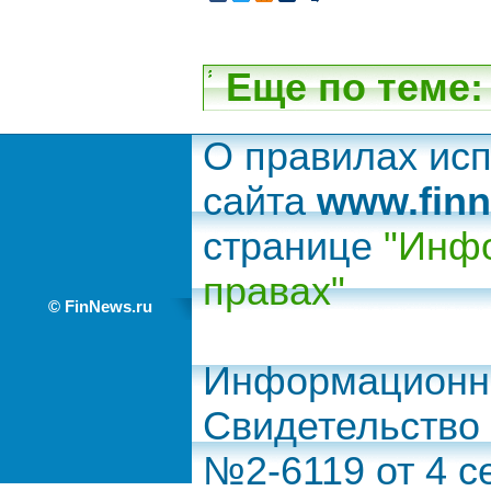
Еще по теме:
О правилах ис
сайта
www.finn
странице
"Инфо
правах"
© FinNews.ru
Информационно
Свидетельство
№2-6119 от 4 с