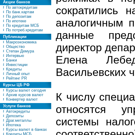
Акции банков
сократились 
По автокредитам
По банк.картам
По депозитам
аналогичным п
По ипотеке
По кредитам МСБ
По потреб.кредитам
данные пред
Публикации
Макроэкономика
директор депа
Общество
Степан Демура
Интервью
Елена Лебе
Банки
Инвестиции
Васильевских ч
Кредиты
Личный опыт
Рейтинг PR
Курсы ЦБ РФ
Курсы валют сегодня
К числу специ
Архив курсов валют
Конвертер валют
относятся у
Услуги банков
Автокредиты
Депозиты
системы нало
Драг.металлы
Ипотека
Курсы валют в банках
соответс
Кредиты МСБ