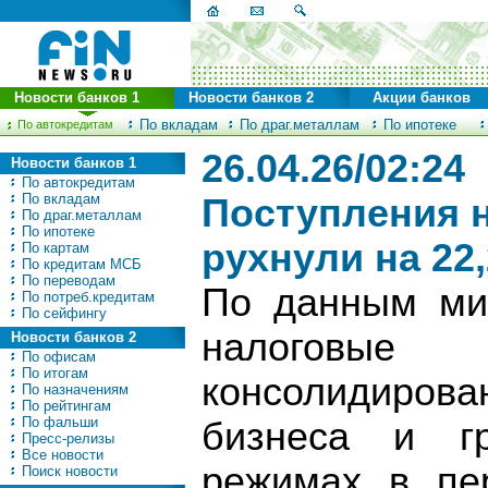
Новости банков 1
Новости банков 2
Акции банков
По вкладам
По драг.металлам
По ипотеке
По автокредитам
26.04.26/02:24
Новости банков 1
По автокредитам
По вкладам
Поступления н
По драг.металлам
По ипотеке
рухнули на 22
По картам
По кредитам МСБ
По переводам
По данным ми
По потреб.кредитам
По сейфингу
налоговы
Новости банков 2
По офисам
По итогам
консолидиров
По назначениям
По рейтингам
По фальши
бизнеса и г
Пресс-релизы
Все новости
режимах в пе
Поиск новости