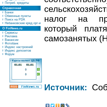
Потреб. кредиты
сельскохозяй
Справочная
Банки
Обменные пункты
налог на пр
Поиск на PDA
Небанковские кред.орг-и
который плат
О FinNews.ru
Сервисы
самозанятых (
Реклама
Вакансии
Фотобанк
Индекс настроений
Индекс депозитов
Форум
Источник:
Соб