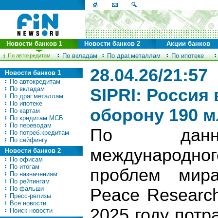
Новости банков 1
Новости банков 2
Акции банков
По вкладам
По драг.металлам
По ипотеке
По автокредитам
28.04.26/21:57
Новости банков 1
По автокредитам
По вкладам
SIPRI: Россия 
По драг.металлам
По ипотеке
оборону 190 
По картам
По кредитам МСБ
По переводам
По данны
По потреб.кредитам
По сейфингу
международног
Новости банков 2
По офисам
По итогам
проблем мира 
По назначениям
По рейтингам
По фальши
Peace Research 
Пресс-релизы
Все новости
2025 году потр
Поиск новости