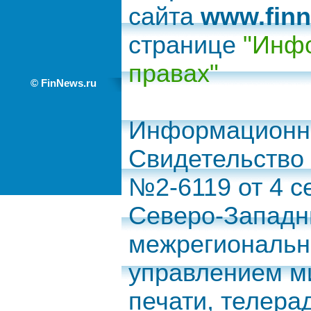
сайта
www.finn
странице
"Инфо
правах"
© FinNews.ru
Информационно
Свидетельство
№2-6119 от 4 с
Северо-Запад
межрегиональн
управлением м
печати, телера