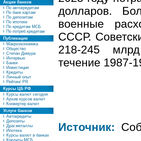
Акции банков
долларов. Бо
По автокредитам
По банк.картам
По депозитам
военные расх
По ипотеке
По кредитам МСБ
По потреб.кредитам
СССР. Советск
Публикации
Макроэкономика
218-245 млр
Общество
Степан Демура
Интервью
течение 1987-1
Банки
Инвестиции
Кредиты
Личный опыт
Рейтинг PR
Курсы ЦБ РФ
Курсы валют сегодня
Архив курсов валют
Конвертер валют
Услуги банков
Автокредиты
Депозиты
Источник:
Соб
Драг.металлы
Ипотека
Курсы валют в банках
Кредиты МСБ