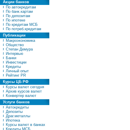
Акции банков
По автокредитам
По банк.картам
По депозитам
По ипотеке
По кредитам МСБ
По потреб.кредитам
Публикации
Макроэкономика
Общество
Степан Демура
Интервью
Банки
Инвестиции
Кредиты
Личный опыт
Рейтинг PR
Курсы ЦБ РФ
Курсы валют сегодня
Архив курсов валют
Конвертер валют
Услуги банков
Автокредиты
Депозиты
Драг.металлы
Ипотека
Курсы валют в банках
Кредиты МСБ