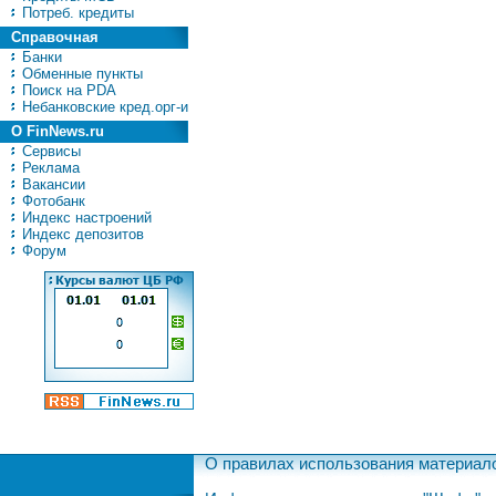
Потреб. кредиты
Справочная
Банки
Обменные пункты
Поиск на PDA
Небанковские кред.орг-и
О FinNews.ru
Сервисы
Реклама
Вакансии
Фотобанк
Индекс настроений
Индекс депозитов
Форум
О правилах использования материал