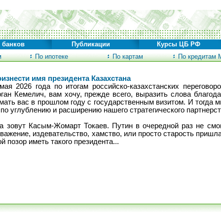
 банков
Публикации
Курсы ЦБ РФ
м
По ипотеке
По картам
По кредитам 
оизнести имя президента Казахстана
ая 2026 года по итогам российско-казахстанских переговоро
ган Кемелич, вам хочу, прежде всего, выразить слова благод
ать вас в прошлом году с государственным визитом. И тогда м
по углублению и расширению нашего стратегического партнерст
на зовут Касым-Жомарт Токаев. Путин в очередной раз не смо
уважение, издевательство, хамство, или просто старость пришл
 позор иметь такого президента...