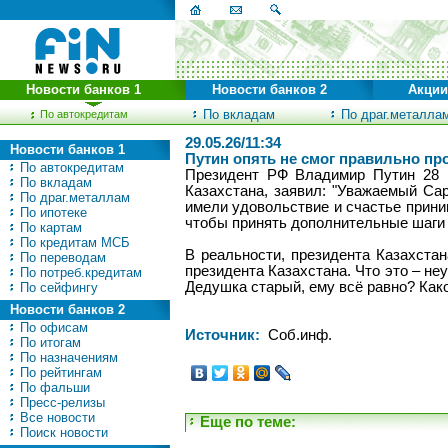
Новости банков 1
Новости банков 2
Акции
По вкладам
По драг.металла
По автокредитам
29.05.26/11:34
Новости банков 1
Путин опять не смог правильно пр
По автокредитам
Президент РФ Владимир Путин 28 м
По вкладам
Казахстана, заявил: "Уважаемый Сар
По драг.металлам
имели удовольствие и счастье приним
По ипотеке
чтобы принять дополнительные шаги 
По картам
По кредитам МСБ
В реальности, президента Казахста
По переводам
президента Казахстана. Что это – не
По потреб.кредитам
Дедушка старый, ему всё равно? Какой
По сейфингу
Новости банков 2
По офисам
Источник:
Соб.инф.
По итогам
По назначениям
По рейтингам
По фальши
Пресс-релизы
Все новости
Еще по теме:
Поиск новости