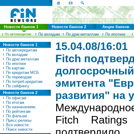
Новости банков 1
Новости банков 2
Акции банков
По вкладам
По драг.металлам
По ипотеке
По автокредитам
15.04.08/16:01
Новости банков 1
По автокредитам
По вкладам
Fitch подтвер
По драг.металлам
По ипотеке
долгосрочный
По картам
По кредитам МСБ
По переводам
эмитента "Евр
По потреб.кредитам
По сейфингу
развития" на 
Новости банков 2
По офисам
По итогам
Международно
По назначениям
По рейтингам
По фальши
Fitch Rating
Пресс-релизы
Все новости
подтвердило 
Поиск новости