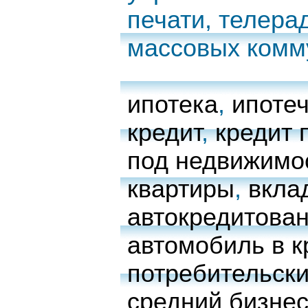
печати, телера
массовых комм
ипотека
,
ипоте
кредит
,
кредит 
под недвижимо
квартиры
,
вкла
автокредитова
автомобиль в к
потребительски
средний бизне