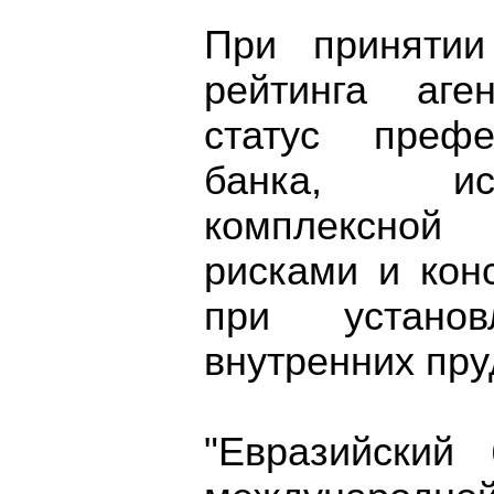
При принятии
рейтинга аге
статус префе
банка, ис
комплексно
рисками и кон
при устано
внутренних пр
"Евразийский 