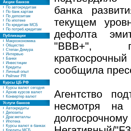
Акции банков
банка развити
По автокредитам
По банк.картам
По депозитам
текущем уровн
По ипотеке
По кредитам МСБ
По потреб.кредитам
дефолта эми
Публикации
Макроэкономика
"BBB+", п
Общество
Степан Демура
Интервью
краткосрочны
Банки
Инвестиции
сообщила пресс
Кредиты
Личный опыт
Рейтинг PR
Курсы ЦБ РФ
Курсы валют сегодня
Агентство под
Архив курсов валют
Конвертер валют
несмотря на 
Услуги банков
Автокредиты
Депозиты
долгосрочному
Драг.металлы
Ипотека
Курсы валют в банках
Негативный/"F3
Кредиты МСБ