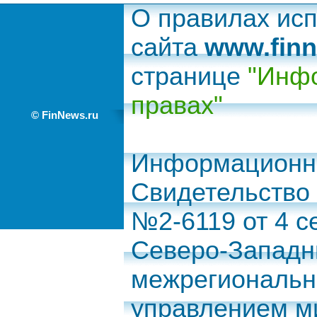
О правилах ис
сайта
www.finn
странице
"Инфо
правах"
© FinNews.ru
Информационно
Свидетельство
№2-6119 от 4 с
Северо-Запад
межрегиональн
управлением м