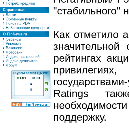
Потреб. кредиты
"стабильного" н
Справочная
Банки
Обменные пункты
Поиск на PDA
Небанковские кред.орг-и
Как отметило а
О FinNews.ru
Сервисы
значительной 
Реклама
Вакансии
Фотобанк
рейтингах акц
Индекс настроений
Индекс депозитов
Форум
привилегиях,
государствам
Ratings так
необходимо
поддержку.