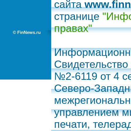
сайта
www.finn
странице
"Инфо
правах"
© FinNews.ru
Информационно
Свидетельство
№2-6119 от 4 с
Северо-Запад
межрегиональн
управлением м
печати, телера