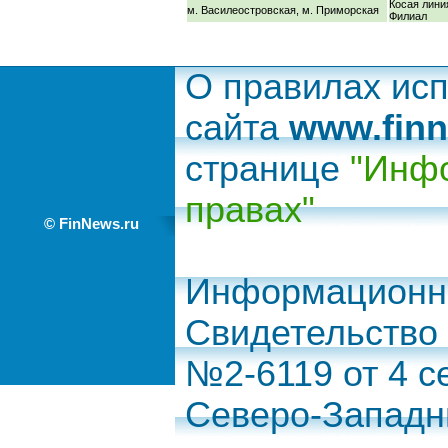
Косая линия
м. Василеостровская, м. Приморская
Филиал
О правилах ис
сайта
www.finn
странице
"Инфо
правах"
© FinNews.ru
Информационно
Свидетельство
№2-6119 от 4 с
Северо-Запад