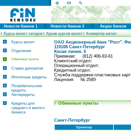
Новости банков 1
Новости банков 2
Акции банков
Курсы валют сегодня
Архив курсов валют
Конвертер валют
Курсы валют
ОАО Акционерный банк "Рост". Фи
119106 Санкт-Петербург
Отделения
Косая линия, 5
Приемная: (812) 406-83-61
Обменные пункты
Клиентский отдел:
Операционный отдел:
Ставки депозитов
Кредитный отдел:
Служба поддержки пластиковых к
Ипотечные кредиты
Лицензия № 2589
Потребительские
кредиты
Автокредиты
Обменные пункты
Кредиты для
среднего и малого
бизнеса
Санкт-Петербург
Ориентир