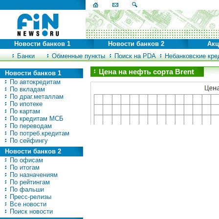
Новости банков 1
Новости банков 2
Акц
Банки
Обменные пункты
Поиск на PDA
Небанковские кред
Цена на нефть сорта Brent
Новости банков 1
По автокредитам
По вкладам
По драг.металлам
По ипотеке
По картам
По кредитам МСБ
По переводам
По потреб.кредитам
По сейфингу
Новости банков 2
По офисам
По итогам
По назначениям
По рейтингам
По фальши
Пресс-релизы
Все новости
Поиск новости