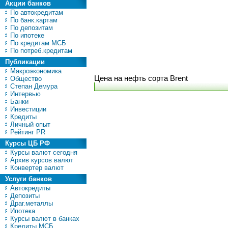
Акции банков
По автокредитам
По банк.картам
По депозитам
По ипотеке
По кредитам МСБ
По потреб.кредитам
Публикации
Макроэкономика
Цена на нефть сорта Brent
Общество
Степан Демура
Интервью
Банки
Инвестиции
Кредиты
Личный опыт
Рейтинг PR
Курсы ЦБ РФ
Курсы валют сегодня
Архив курсов валют
Конвертер валют
Услуги банков
Автокредиты
Депозиты
Драг.металлы
Ипотека
Курсы валют в банках
Кредиты МСБ