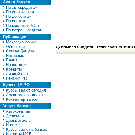
Акции банков
По автокредитам
По банк.картам
По депозитам
По ипотеке
По кредитам МСБ
По потреб.кредитам
Публикации
Макроэкономика
Динамика средней цены квадратного 
Общество
Степан Демура
Интервью
Банки
Инвестиции
Кредиты
Личный опыт
Рейтинг PR
Курсы ЦБ РФ
Курсы валют сегодня
Архив курсов валют
Конвертер валют
Услуги банков
Автокредиты
Депозиты
Драг.металлы
Ипотека
Курсы валют в банках
Кредиты МСБ