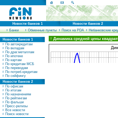
Новости банков 1
Новости банков 2
Банки
Обменные пункты
Поиск на PDA
Небанковские кред
Динамика средней цены квадрат
Новости банков 1
По автокредитам
По вкладам
По драг.металлам
По ипотеке
По картам
По кредитам МСБ
По переводам
По потреб.кредитам
По сейфингу
Новости банков 2
По офисам
По итогам
По назначениям
По рейтингам
По фальши
Пресс-релизы
Все новости
Поиск новости