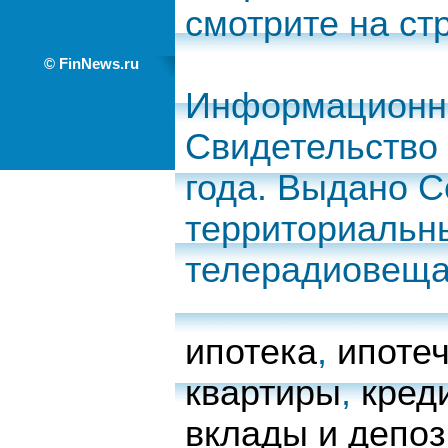
смотрите на с
© FinNews.ru
Информационно
Свидетельство 
года. Выдано 
территориальн
телерадиовеща
ипотека
,
ипоте
квартиры
,
кред
вклады и депо