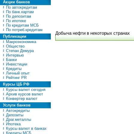
Акции банков
По автокредитам
По банк.картам
По депозитам
По ипотеке
По кредитам МСБ
По потреб.кредитам
Добыча нефти в некоторых странах
Публикации
Макроэкономика
Общество
Степан Демура
Интервью
Банки
Инвестиции
Кредиты
Личный опыт
Рейтинг PR
Курсы ЦБ РФ
Курсы валют сегодня
Архив курсов валют
Конвертер валют
Услуги банков
Автокредиты
Депозиты
Драг.металлы
Ипотека
Курсы валют в банках
Кредиты МСБ