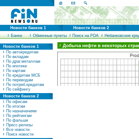
Новости банков 1
Новости банков 2
Банки
Обменные пункты
Поиск на PDA
Небанковские кред
Добыча нефти в некоторых стра
Новости банков 1
По автокредитам
По вкладам
По драг.металлам
По ипотеке
По картам
По кредитам МСБ
По переводам
По потреб.кредитам
По сейфингу
Новости банков 2
По офисам
По итогам
По назначениям
По рейтингам
По фальши
Пресс-релизы
Все новости
Поиск новости