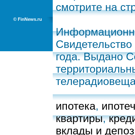
смотрите на с
© FinNews.ru
Информационно
Свидетельство 
года. Выдано 
территориальн
телерадиовеща
ипотека
,
ипоте
квартиры
,
кред
вклады и депо