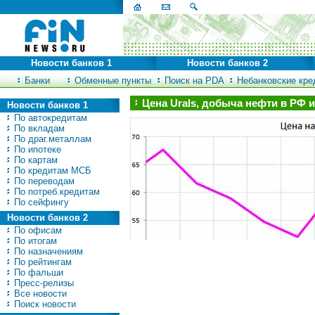
Новости банков 1
Новости банков 2
Банки
Обменные пункты
Поиск на PDA
Небанковские кред
Цена Urals, добыча нефти в РФ
Новости банков 1
По автокредитам
По вкладам
По драг.металлам
По ипотеке
По картам
По кредитам МСБ
По переводам
По потреб.кредитам
По сейфингу
Новости банков 2
По офисам
По итогам
По назначениям
По рейтингам
По фальши
Пресс-релизы
Все новости
Поиск новости