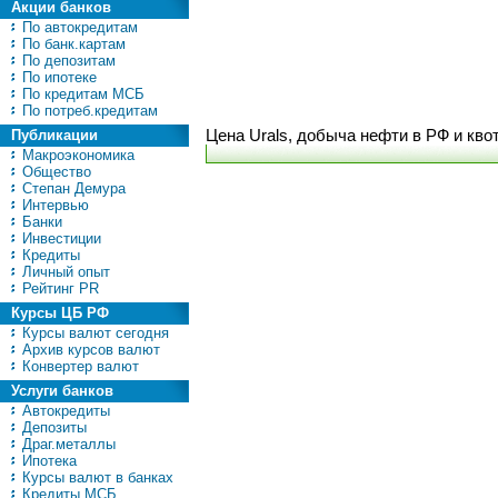
Акции банков
По автокредитам
По банк.картам
По депозитам
По ипотеке
По кредитам МСБ
По потреб.кредитам
Публикации
Цена Urals, добыча нефти в РФ и кв
Макроэкономика
Общество
Степан Демура
Интервью
Банки
Инвестиции
Кредиты
Личный опыт
Рейтинг PR
Курсы ЦБ РФ
Курсы валют сегодня
Архив курсов валют
Конвертер валют
Услуги банков
Автокредиты
Депозиты
Драг.металлы
Ипотека
Курсы валют в банках
Кредиты МСБ