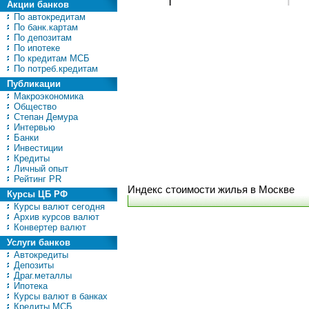
Акции банков
По автокредитам
По банк.картам
По депозитам
По ипотеке
По кредитам МСБ
По потреб.кредитам
Публикации
Макроэкономика
Общество
Степан Демура
Интервью
Банки
Инвестиции
Кредиты
Личный опыт
Рейтинг PR
Индекс стоимости жилья в Москве
Курсы ЦБ РФ
Курсы валют сегодня
Архив курсов валют
Конвертер валют
Услуги банков
Автокредиты
Депозиты
Драг.металлы
Ипотека
Курсы валют в банках
Кредиты МСБ