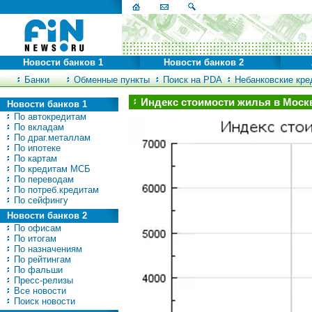
Новости банков 1
Новости банков 2
Банки
Обменные пункты
Поиск на PDA
Небанковские кред
Индекс стоимости жилья в Моск
Новости банков 1
По автокредитам
По вкладам
По драг.металлам
По ипотеке
По картам
По кредитам МСБ
По переводам
По потреб.кредитам
По сейфингу
Новости банков 2
По офисам
По итогам
По назначениям
По рейтингам
По фальши
Пресс-релизы
Все новости
Поиск новости