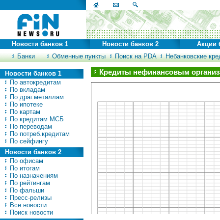
Новости банков 1
Новости банков 2
Акции 
Банки
Обменные пункты
Поиск на PDA
Небанковские кред
Кредиты нефинансовым организ
Новости банков 1
По автокредитам
По вкладам
По драг.металлам
По ипотеке
По картам
По кредитам МСБ
По переводам
По потреб.кредитам
По сейфингу
Новости банков 2
По офисам
По итогам
По назначениям
По рейтингам
По фальши
Пресс-релизы
Все новости
Поиск новости