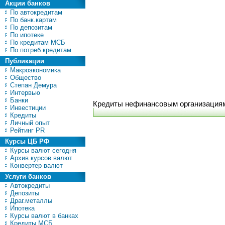
Акции банков
По автокредитам
По банк.картам
По депозитам
По ипотеке
По кредитам МСБ
По потреб.кредитам
Публикации
Макроэкономика
Общество
Степан Демура
Интервью
Банки
Кредиты нефинансовым организациям
Инвестиции
Кредиты
Личный опыт
Рейтинг PR
Курсы ЦБ РФ
Курсы валют сегодня
Архив курсов валют
Конвертер валют
Услуги банков
Автокредиты
Депозиты
Драг.металлы
Ипотека
Курсы валют в банках
Кредиты МСБ