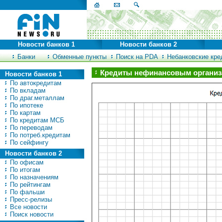
Новости банков 1
Новости банков 2
Банки
Обменные пункты
Поиск на PDA
Небанковские кред
Кредиты нефинансовым органи
Новости банков 1
По автокредитам
По вкладам
По драг.металлам
По ипотеке
По картам
По кредитам МСБ
По переводам
По потреб.кредитам
По сейфингу
Новости банков 2
По офисам
По итогам
По назначениям
По рейтингам
По фальши
Пресс-релизы
Все новости
Поиск новости