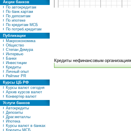
Акции банков
По автокредитам
По банк.картам
По депозитам
По ипотеке
По кредитам МСБ
По потреб.кредитам
Публикации
Макроэкономика
Общество
Степан Демура
Интервью
Банки
Кредиты нефинансовым организация
Инвестиции
Кредиты
Личный опыт
Рейтинг PR
Курсы ЦБ РФ
Курсы валют сегодня
Архив курсов валют
Конвертер валют
Услуги банков
Автокредиты
Депозиты
Драг.металлы
Ипотека
Курсы валют в банках
Кредиты МСБ