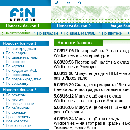
Новости банков 1
Новости банков 2
Акции ба
По вкладам
По драг.металлам
По ипотеке
По автокредитам
Новости банков
Новости банков 1
По автокредитам
7.08/12:06
Повторный налёт на склад
По вкладам
Wildberries в Екатеринбурге
По драг.металлам
По ипотеке
6.08/20:56
Повторный налёт на склад
По картам
Wildberries в Эммаусс
По кредитам МСБ
6.08/11:20
Минус ещё один НПЗ – на 
По переводам
раз в Ярославле
По потреб.кредитам
По сейфингу
5.08/16:20
Склад гипермаркета "Лента
Ленобласти пострадал от атаки дрон
Новости банков 2
По офисам
5.08/16:12
Минус ещё один склад
По итогам
Wildberries – на этот раз в Алексин
По назначениям
5.08/16:06
Минус ещё один НПЗ – на 
По рейтингам
раз в Сызрани
По фальши
Пресс-релизы
4.08/16:34
Минус ещё три склада
Все новости
Wildberries – на этот раз в Красный Бо
Поиск новости
Эммаусс, Новосёлки