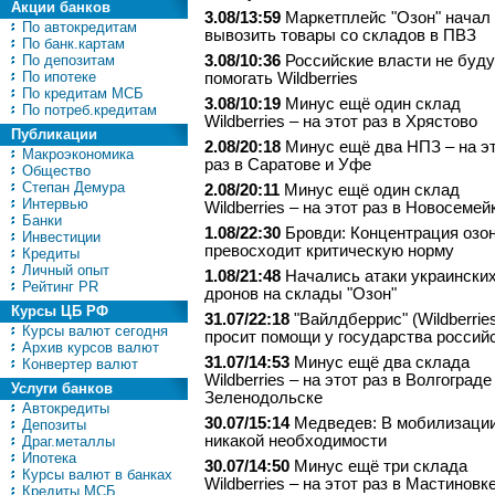
Акции банков
3.08/13:59
Маркетплейс "Озон" начал
По автокредитам
вывозить товары со складов в ПВЗ
По банк.картам
По депозитам
3.08/10:36
Российские власти не буду
По ипотеке
помогать Wildberries
По кредитам МСБ
3.08/10:19
Минус ещё один склад
По потреб.кредитам
Wildberries – на этот раз в Хрястово
Публикации
2.08/20:18
Минус ещё два НПЗ – на э
Макроэкономика
раз в Саратове и Уфе
Общество
Степан Демура
2.08/20:11
Минус ещё один склад
Интервью
Wildberries – на этот раз в Новосемей
Банки
1.08/22:30
Бровди: Концентрация озо
Инвестиции
превосходит критическую норму
Кредиты
Личный опыт
1.08/21:48
Начались атаки украински
Рейтинг PR
дронов на склады "Озон"
Курсы ЦБ РФ
31.07/22:18
"Вайлдберрис" (Wildberrie
Курсы валют сегодня
просит помощи у государства россий
Архив курсов валют
31.07/14:53
Минус ещё два склада
Конвертер валют
Wildberries – на этот раз в Волгограде
Услуги банков
Зеленодольске
Автокредиты
30.07/15:14
Медведев: В мобилизации
Депозиты
никакой необходимости
Драг.металлы
Ипотека
30.07/14:50
Минус ещё три склада
Курсы валют в банках
Wildberries – на этот раз в Мастиновке
Кредиты МСБ