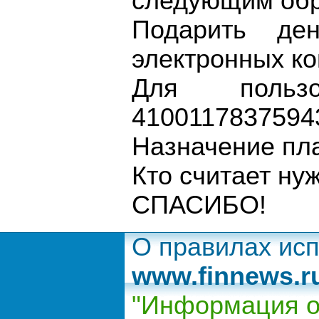
следующим обр
Подарить де
электронных ко
Для пользо
4100117837594
Назначение пл
Кто считает ну
СПАСИБО!
О правилах ис
www.finnews.r
"Информация о