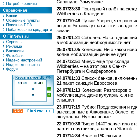
Сарапуле, Замулянке
Потреб. кредиты
28.07/23:30
Повторный налёт на скла
Справочная
Wildberries в Коледино
Банки
Обменные пункты
27.07/10:48
Путин: Уверен, что рано и
Поиск на PDA
поздно Украина утратит эти западные
Небанковские кред.орг-и
земли
О FinNews.ru
25.07/01:21
Соболев: На сегодняшний
Сервисы
в мобилизации необходимости нет
Реклама
25.07/01:05
Колесник: Ни о какой нов
Вакансии
волне мобилизации речи не идёт
Фотобанк
Индекс настроений
24.07/12:51
Минус ещё три склада
Индекс депозитов
Wildberries – на этот раз в Санкт-
Форум
Петербурге и Симферополе
24.07/01:33
Список банков, включённ
21 пакет санкций Евросоюза
24.07/01:13
Колесник: Разговоров о
мобилизации, даже кулуарных, я не
слышал
23.07/17:15
Рубио: Предложения и ид
высказанные в Анкоридже, более не
актуальны. Нужны новые
22.07/10:36
"Бю­ро 1440" за­пус­ти­ло вт
пар­тию спут­ни­ков, аналогов Starlink
21.07/14:34
Власти РФ скрыли