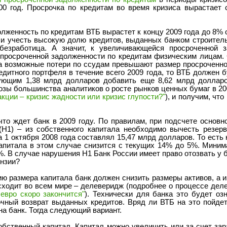
00 год. Просрочка по кредитам во время кризиса вырастает
лженность по кредитам ВТБ вырастет к концу 2009 года до 8% 
и учесть высокую долю кредитов, выданных банком строительн
безработица. А значит, к увеличивающейся просроченной 
 просроченной задолженности по кредитам физическим лицам
на возможные потери по ссудам превышают размер просроченной
дитного портфеля в течение всего 2009 года, то ВТБ должен б
ующим 1,38 млрд долларов добавить еще 8,62 млрд доллар
озы большинства аналитиков о росте рынков ценных бумаг в 20
кции – кризис жадности или кризис глупости?"
), и получим, чт
то ждет банк в 2009 году. По правилам, при подсчете основно
 (Н1) – из собственного капитала необходимо вычесть резер
 1 октября 2008 года составлял 15,47 млрд долларов. То есть
капитала в этом случае снизится с текущих 14% до 5%. Мини
%. В случае нарушения Н1 Банк России имеет право отозвать у
ензии?
ю размера капитала банк должен снизить размеры активов, а и
исходит во всем мире – делеверидж (подробнее о процессе дел
евро скоро закончится"
). Технически для банка это будет о
очный возврат выданных кредитов. Вряд ли ВТБ на это пойде
на банк. Тогда следующий вариант.
обственный капитал. Капитал можно увеличить или за счет за