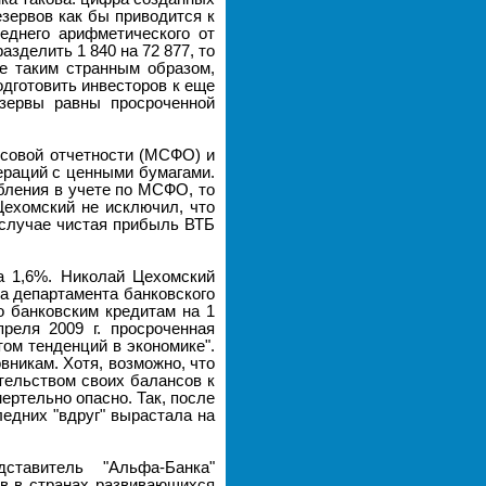
резервов как бы приводится к
еднего арифметического от
азделить 1 840 на 72 877, то
е таким странным образом,
одготовить инвесторов к еще
езервы равны просроченной
совой отчетности (МСФО) и
ераций с ценными бумагами.
абления в учете по МСФО, то
Цехомский не исключил, что
 случае чистая прибыль ВТБ
а 1,6%. Николай Цехомский
ра департамента банковского
о банковским кредитам на 1
реля 2009 г. просроченная
том тенденций в экономике".
вникам. Хотя, возможно, что
ательством своих балансов к
ертельно опасно. Так, после
едних "вдруг" вырастала на
тавитель "Альфа-Банка"
в в странах развивающихся