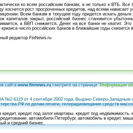
ктически ко всем российским банкам, а не только к ВТБ. Все 
ду коснется рост просроченных кредитов, над всеми нависает 
лицензии. Всем банкам в текущем году придется искать деньги
ок капиталов закрыт, российский бизнес становится убыточн
имается, а ВВП снижается. Денег на все банки не хватит. Это
 кризиса число российских банков в ближайшие годы снизится в
ный редактор FinNews.ru
ов сайта
www.finnews.ru
смотрите на странице
"Информация об 
ИА №2-6119 от 4 сентября 2002 года. Выдано Северо-Западны
терства РФ по делам печати, телерадиовещания средств масс
в кредит
,
кредит под залог квартиры
,
кредит под недвижимость
,
кредитование
,
автомобили Петербург
,
автомобиль в кредит
,
маши
ый и средний бизнес
,