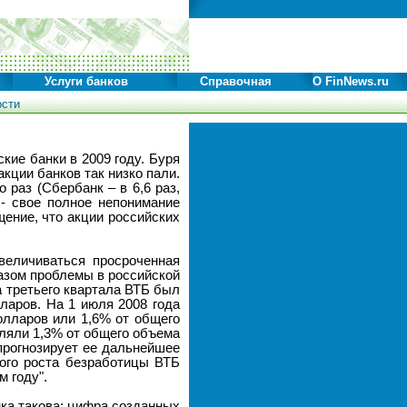
Услуги банков
Справочная
О FinNews.ru
ости
кие банки в 2009 году. Буря
кции банков так низко пали.
 раз (Сбербанк – в 6,6 раз,
 - свое полное непонимание
ение, что акции российских
величиваться просроченная
азом проблемы в российской
ца третьего квартала ВТБ был
ларов. На 1 июля 2008 года
олларов или 1,6% от общего
вляли 1,3% от общего объема
прогнозирует ее дальнейшее
мого роста безработицы ВТБ
 году".
нка такова: цифра созданных