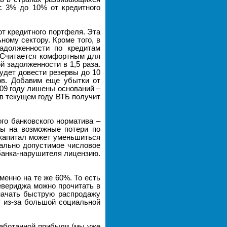
 с 3% до 10% от кредитного
от кредитного портфеля. Эта
ому сектору. Кроме того, в
задолженности по кредитам
. Считается комфортным для
 задолженности в 1,5 раза.
удет довести резервы до 10
ов. Добавим еще убытки от
09 году лишены оснований –
о в текущем году ВТБ получит
го банковского норматива –
вы на возможные потери по
 капитал может уменьшиться
мально допустимое числовое
 банка-нарушителя лицензию.
менно на те же 60%. То есть
евериджа можно прочитать в
значать быструю распродажу
т из-за большой социальной
работанной прибыли (мы уже