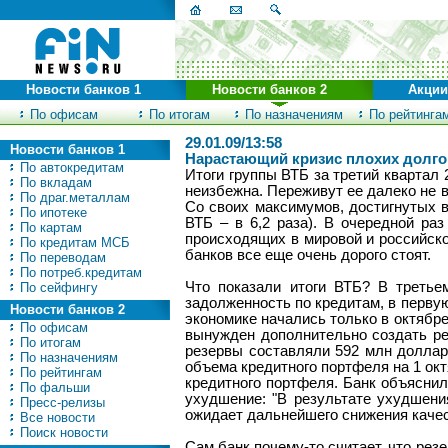
Новости банков 1
Новости банков 2
Акции
По офисам
По итогам
По назначениям
По рейтинга
29.01.09/13:58
Новости банков 1
Нарастающий кризис плохих долго
По автокредитам
Итоги группы ВТБ за третий квартал 
По вкладам
неизбежна. Переживут ее далеко не в
По драг.металлам
Со своих максимумов, достигнутых в 
По ипотеке
ВТБ – в 6,2 раза). В очередной ра
По картам
происходящих в мировой и российско
По кредитам МСБ
банков все еще очень дорого стоят.
По переводам
По потреб.кредитам
Что показали итоги ВТБ? В третье
По сейфингу
задолженность по кредитам, в перву
Новости банков 2
экономике начались только в октябре
По офисам
вынужден дополнительно создать ре
По итогам
резервы составляли 592 млн долларо
По назначениям
объема кредитного портфеля на 1 окт
По рейтингам
кредитного портфеля. Банк объясни
По фальши
ухудшение: "В результате ухудшени
Пресс-релизы
ожидает дальнейшего снижения качест
Все новости
Поиск новости
Сам банк почему-то считает, что рез