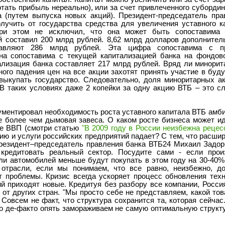
тать прибыль нереально), или за счет привлеченного субордин
а (путем выпуска новых акций). Президент-председатель пр
олучить от государства средства для увеличения уставного 
ри этом не исключил, что она может быть сопоставима 
 составил 200 млрд рублей. 8,62 млрд долларов дополнител
тавляют 286 млрд рублей. Эта цифра сопоставима с п
она сопоставима с текущей капитализацией банка на фондов
ализация банка составляет 217 млрд рублей. Вряд ли минори
ого падения цен на все акции захотят принять участие в буду
выкупать государство. Следовательно, доля миноритарных ак
 В таких условиях даже 2 копейки за одну акцию ВТБ – это с
ргументировал необходимость роста уставного капитала ВТБ ам
не более чем дымовая завеса. О каком росте бизнеса может ид
ие ВВП (смотри статью
"В 2009 году в России неизбежна рецес
ию и услуги российских предприятий падает? С тем, что расши
 президент–председатель правления банка ВТБ24 Михаил Задор
кредитовать реальный сектор. Посудите сами - если произ
сли автомобилей меньше будут покупать в этом году на 30-40%
 отрасли, если мы понимаем, что все равно, неизбежно, д
кт проблемы. Кризис всегда ускоряет процесс обновления тех
ний приходят новые. Кредитуя без разбору все компании, Росс
 от других стран. "Мы просто себе не представляем, какой то
 Совсем не факт, что структура сохранится та, которая сейчас
о де-факто опять замораживаем не самую оптимальную структур