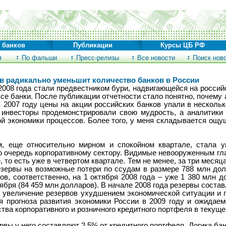
 банков
Публикации
Курсы ЦБ РФ
м
По фальши
Пресс-релизы
Все новости
Поиск нов
в радикально уменьшит количество банков в России
2008 года стали предвестником бури, надвигающейся на российс
се банки. После публикации отчетности стало понятно, почему а
2007 году цены на акции российских банков упали в несколько
з инвесторы продемонстрировали свою мудрость, а аналитики
й экономики процессов. Более того, у меня складывается ощущ
м, еще относительно мирном и спокойном квартале, стала у
ю очередь корпоративному сектору. Видимые невооруженным гл
, то есть уже в четвертом квартале. Тем не менее, за три меся
зервы на возможные потери по ссудам в размере 788 млн дол
в, соответственно, на 1 октября 2008 года – уже 1 380 млн д
ября (84 459 млн долларов). В начале 2008 года резервы соста
л увеличение резервов ухудшением экономической ситуации и 
я прогноза развития экономики России в 2009 году и ожидае
ва корпоративного и розничного кредитного портфеля в текущем
ервы у него составляют 2,5% от кредитного портфеля. Логика ба