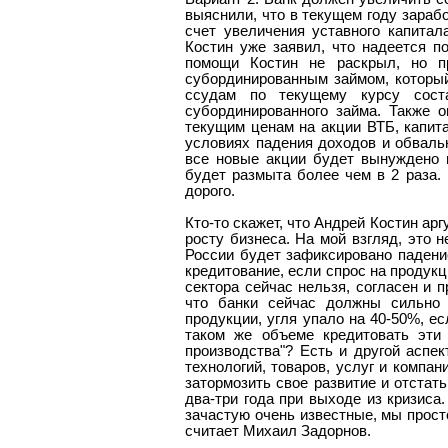
выяснили, что в текущем году зарабо
счет увеличения уставного капитал
Костин уже заявил, что надеется п
помощи Костин не раскрыл, но п
субординированным займом, который
ссудам по текущему курсу сос
субординированного займа. Также 
текущим ценам на акции ВТБ, капит
условиях падения доходов и обвальн
все новые акции будет вынуждено 
будет размыта более чем в 2 раза.
дорого.
Кто-то скажет, что Андрей Костин а
росту бизнеса. На мой взгляд, это 
России будет зафиксировано паден
кредитование, если спрос на продукц
сектора сейчас нельзя, согласен и
что банки сейчас должны сильно 
продукции, угля упало на 40-50%, е
таком же объеме кредитовать эти
производства"? Есть и другой аспе
технологий, товаров, услуг и компа
затормозить свое развитие и отстать
два-три года при выходе из кризиса.
зачастую очень известные, мы прост
считает Михаил Задорнов.