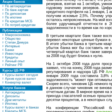
Акции банков
резервов, взятая на 1 октября, умно
По автокредитам
годовому значению резервов. Цифр
По банк.картам
кредитного портфеля на 1 января, 1 а
По депозитам
получим искомые 2,5%. Почему упр
По ипотеке
осталось непроясненным. На мой взгл
По кредитам МСБ
более удручающей отчетности в 20
По потреб.кредитам
задолженности в то время как по хо
Публикации
Макроэкономика
В третьем квартале банк также во
Общество
перевел некоторые ценные бумаги в 
Степан Демура
В итоге убытки банка в третьем ква
Интервью
убыток банка мог бы составить не 
Банки
четвертый квартал банк также завер
Инвестиции
за 2008 год будет близка к нулю.
Кредиты
Личный опыт
На 1 октября 2008 года доля прос
Рейтинг PR
заявил, что на конец 2008 года разм
Курсы ЦБ РФ
регулирования и надзора ЦБ РФ
Але
Курсы валют сегодня
января 2009 года составила 3,8% 
Архив курсов валют
задолженность "может при оптимально
Конвертер валют
Скорее всего, чиновник ЦБ немного п
в данном случае чиновник не винова
Услуги банков
отчетным датам. В мирное время на э
Автокредиты
прихода спасателей осенью прошлого
Депозиты
десятки процентов, а в некоторых сл
Драг.металлы
Ипотека
Курсы валют в банках
На конференции "Российский ба
Кредиты МСБ
продемонстрировал график
динамики