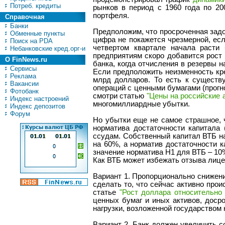
Потреб. кредиты
рынков в период с 1960 года по 20
портфеля.
Справочная
Банки
Предположим, что просроченная задо
Обменные пункты
цифра не покажется чрезмерной, есл
Поиск на PDA
четвертом квартале начала расти 
Небанковские кред.орг-и
предприятиям скоро добавится рост
О FinNews.ru
банка, когда отчисления в резервы 
Сервисы
Если предположить неизменность кре
Реклама
млрд долларов. То есть к существ
Вакансии
операций с ценными бумагами (прогн
Фотобанк
смотри статью
"Цены на российские а
Индекс настроений
многомиллиардные убытки.
Индекс депозитов
Форум
Но убытки еще не самое страшное, ч
норматива достаточности капитала
ссудам. Собственный капитал ВТБ на
на 60%, а норматив достаточности 
значение норматива Н1 для ВТБ – 10
Как ВТБ может избежать отзыва лиц
Вариант 1. Пропорционально снижени
сделать то, что сейчас активно про
статье
"Рост доллара относительно 
ценных бумаг и иных активов, доср
нагрузки, возложенной государством 
Вариант 2. Банк должен увеличить с