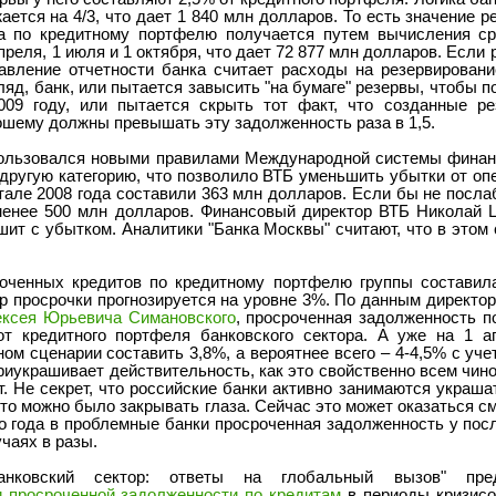
жается на 4/3, что дает 1 840 млн долларов. То есть значение 
а по кредитному портфелю получается путем вычисления ср
преля, 1 июля и 1 октября, что дает 72 877 млн долларов. Если р
авление отчетности банка считает расходы на резервировани
яд, банк, или пытается завысить "на бумаге" резервы, чтобы п
09 году, или пытается скрыть тот факт, что созданные р
рошему должны превышать эту задолженность раза в 1,5.
спользовался новыми правилами Международной системы финан
другую категорию, что позволило ВТБ уменьшить убытки от оп
ртале 2008 года составили 363 млн долларов. Если бы не посл
менее 500 млн долларов. Финансовый директор ВТБ Николай 
шит с убытком. Аналитики "Банка Москвы" считают, что в этом
роченных кредитов по кредитному портфелю группы составил
ер просрочки прогнозируется на уровне 3%. По данным директо
ксея Юрьевича Симановского
, просроченная задолженность п
от кредитного портфеля банковского сектора. А уже на 1 ап
м сценарии составить 3,8%, а вероятнее всего – 4-4,5% с уче
риукрашивает действительность, как это свойственно всем чино
т. Не секрет, что российские банки активно занимаются украш
то можно было закрывать глаза. Сейчас это может оказаться см
 года в проблемные банки просроченная задолженность у посл
учаях в разы.
нковский сектор: ответы на глобальный вызов" предс
 просроченной задолженности по кредитам
в периоды кризисо