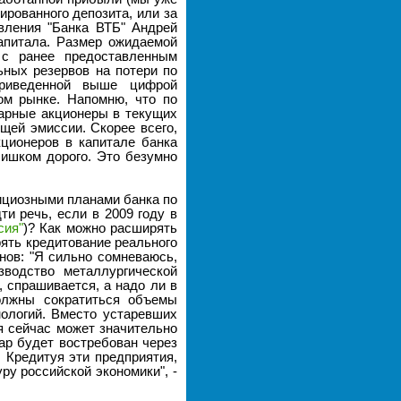
ированного депозита, или за
авления "Банка ВТБ" Андрей
капитала. Размер ожидаемой
с ранее предоставленным
ьных резервов на потери по
риведенной выше цифрой
ом рынке. Напомню, что по
тарные акционеры в текущих
щей эмиссии. Скорее всего,
ционеров в капитале банка
лишком дорого. Это безумно
бициозными планами банка по
ти речь, если в 2009 году в
сия"
)? Как можно расширять
рять кредитование реального
нов: "Я сильно сомневаюсь,
водство металлургической
, спрашивается, а надо ли в
олжны сократиться объемы
нологий. Вместо устаревших
ия сейчас может значительно
вар будет востребован через
. Кредитуя эти предприятия,
у российской экономики", -