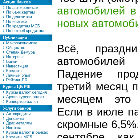
Акции банков
автомобилей в
По автокредитам
По банк.картам
По депозитам
новых автомоб
По ипотеке
По кредитам МСБ
По потреб.кредитам
Публикации
Макроэкономика
Всё, праздн
Общество
Степан Демура
Интервью
автомобилей
Банки
Инвестиции
Падение про
Кредиты
Личный опыт
Рейтинг PR
третий месяц 
Курсы ЦБ РФ
Курсы валют сегодня
месяцем это 
Архив курсов валют
Конвертер валют
Если в июле п
Услуги банков
Автокредиты
Депозиты
скромные 6,5%,
Драг.металлы
Ипотека
Курсы валют в банках
сентябре, ка
Кредиты МСБ