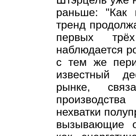
Штэрцель уже н
раньше: "Как 
тренд продолжа
первых трё
наблюдается р
с тем же пер
известный д
рынке, связ
производств
нехватки полуп
вызывающие о