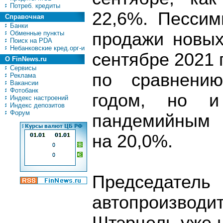
Потреб. кредиты
22,6%. Пессим
Справочная
Банки
Обменные пункты
продажи новых
Поиск на PDA
Небанковские кред.орг-и
сентябре 2021 
О FinNews.ru
Сервисы
по сравнени
Реклама
Вакансии
Фотобанк
годом, но 
Индекс настроений
Индекс депозитов
Форум
пандемийным 
на 20,0%.
Председ
автопроизв