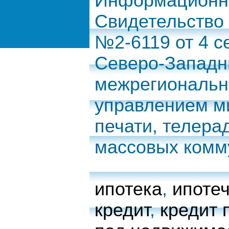
Информационно
Свидетельство
№2-6119 от 4 с
Северо-Запад
межрегиональн
управлением м
печати, телера
массовых комм
ипотека
,
ипоте
кредит
,
кредит 