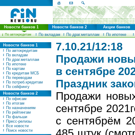
Новости банков 1
Новости банков 2
Акции банков
По вкладам
По драг.металлам
По ипотеке
По автокредитам
7.10.21/12:18
Новости банков 1
По автокредитам
По вкладам
Продажи новы
По драг.металлам
По ипотеке
в сентябре 202
По картам
По кредитам МСБ
По переводам
Праздник зак
По потреб.кредитам
По сейфингу
Продажи новых
Новости банков 2
По офисам
По итогам
сентябре 2021
По назначениям
По рейтингам
По фальши
с сентябрём 2
Пресс-релизы
Все новости
485 штук (смо
Поиск новости