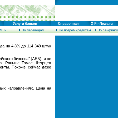
Услуги банков
Справочная
О FinNews.ru
МСБ
По переводам
По потреб.кредитам
По сейфингу
да на 4,8% до 114 349 штук
ского бизнеса" (АЕБ), я не
ля. Раньше Томас Штэрцел
менты. Похоже, сейчас даже
ных направлениях. Цена на