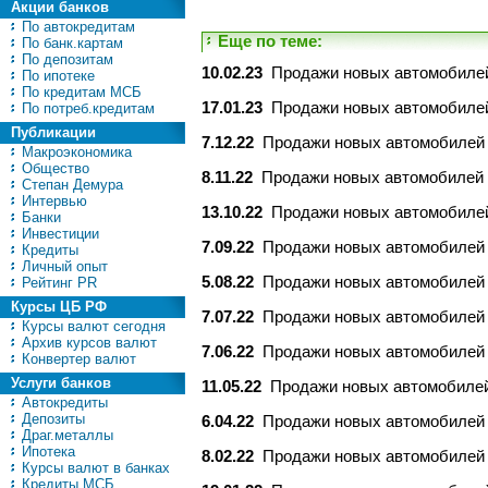
Акции банков
По автокредитам
Еще по теме:
По банк.картам
По депозитам
10.02.23
Продажи новых автомобилей 
По ипотеке
По кредитам МСБ
17.01.23
Продажи новых автомобилей 
По потреб.кредитам
Публикации
7.12.22
Продажи новых автомобилей в
Макроэкономика
Общество
8.11.22
Продажи новых автомобилей в
Степан Демура
Интервью
13.10.22
Продажи новых автомобилей 
Банки
Инвестиции
7.09.22
Продажи новых автомобилей в
Кредиты
Личный опыт
5.08.22
Продажи новых автомобилей в
Рейтинг PR
Курсы ЦБ РФ
7.07.22
Продажи новых автомобилей в
Курсы валют сегодня
Архив курсов валют
7.06.22
Продажи новых автомобилей в
Конвертер валют
Услуги банков
11.05.22
Продажи новых автомобилей 
Автокредиты
Депозиты
6.04.22
Продажи новых автомобилей в
Драг.металлы
Ипотека
8.02.22
Продажи новых автомобилей в
Курсы валют в банках
Кредиты МСБ