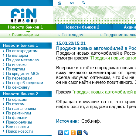
Новости банков 1
Новости банков 2
Акции
По вкладам
По драг.металла
По автокредитам
15.03.22/15:21
Новости банков 1
Продажи новых автомобилей в Росс
По автокредитам
Продажи новых автомобилей в России
По вкладам
(смотри график
"Продажи новых авто
По драг.металлам
По ипотеке
Впервые в отчёте о продажах новых 
По картам
вижу никакого комментария от пре
По кредитам МСБ
всегда излучал оптимизм, что бы не
По переводам
он не смог найти ничего позитивного. 
По потреб.кредитам
По сейфингу
График
"продаж новых автомобилей в
Новости банков 2
По офисам
Обращаю внимание на то, что крив
По итогам
нефть растёт, а продажи падают. Тре
По назначениям
По рейтингам
По фальши
Источник:
Соб.инф.
Пресс-релизы
Все новости
Поиск новости