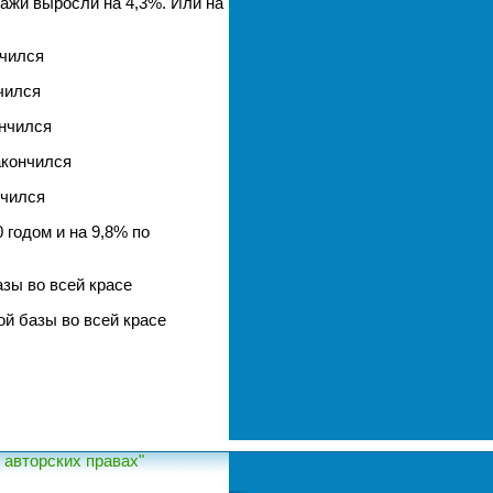
дажи выросли на 4,3%. Или на
нчился
чился
ончился
акончился
нчился
 годом и на 9,8% по
зы во всей красе
ой базы во всей красе
авторских правах"