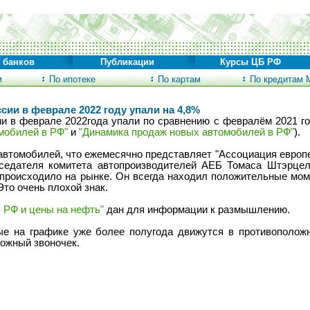
 банков
Публикации
Курсы ЦБ РФ
м
По ипотеке
По картам
По кредитам 
ии в феврале 2022 году упали на 4,8%
 в феврале 2022года упали по сравнению с февралём 2021 го
мобилей в РФ"
и
"Динамика продаж новых автомобилей в РФ"
).
автомобилей, что ежемесячно представляет "Ассоциация европей
дседателя комитета автопроизводителей АЕБ Томаса Штэрце
 происходило на рынке. Он всегда находил положительные мо
Это очень плохой знак.
 РФ и цены на нефть"
дан для информации к размышлению.
ые на графике уже более полугода движутся в противополож
вожный звоночек.