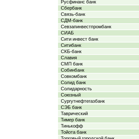
Русфинанс банк
Сбербанк
Связь-банк
СДМ-банк
Севзапинвестпромбанк
СИАБ
Сити инвест банк
Ситибанк
СКБ-банк
Славия
СМП банк
Собинбанк
Совкомбанк
Солид банк
Солидарность
Союзный
Сургутнефтегазбанк
СЭБ банк
Таврический
Тимер банк
Тинькофф
Тойота банк
Торговый городской банк