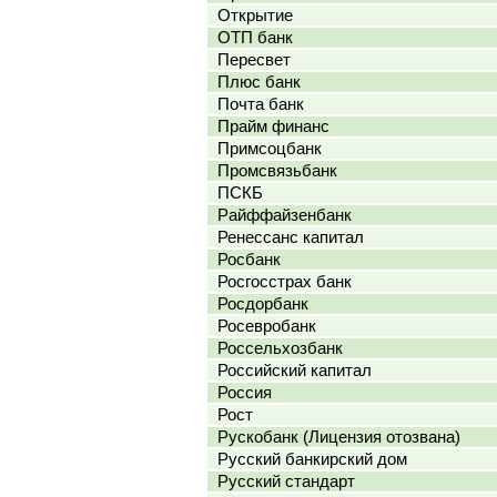
Открытие
ОТП банк
Пересвет
Плюс банк
Почта банк
Прайм финанс
Примсоцбанк
Промсвязьбанк
ПСКБ
Райффайзенбанк
Ренессанс капитал
Росбанк
Росгосстрах банк
Росдорбанк
Росевробанк
Россельхозбанк
Российский капитал
Россия
Рост
Рускобанк (Лицензия отозвана)
Русский банкирский дом
Русский стандарт