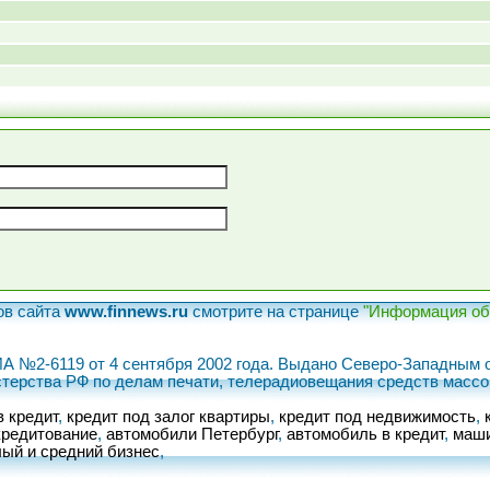
ов сайта
www.finnews.ru
смотрите на странице
"Информация об 
ИА №2-6119 от 4 сентября 2002 года. Выдано Северо-Западны
терства РФ по делам печати, телерадиовещания средств масс
в кредит
,
кредит под залог квартиры
,
кредит под недвижимость
,
кредитование
,
автомобили Петербург
,
автомобиль в кредит
,
маши
ый и средний бизнес
,