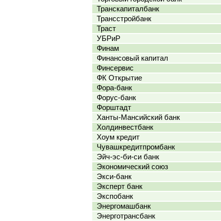
Транскапиталбанк
Трансстройбанк
Траст
УБРиР
Финам
Финансовый капитал
Финсервис
ФК Открытие
Фора-банк
Форус-банк
Форштадт
Ханты-Мансийский банк
Холдинвестбанк
Хоум кредит
Чувашкредитпромбанк
Эйч-эс-би-си банк
Экономический союз
Экси-банк
Эксперт банк
Экспобанк
Энергомашбанк
Энерготрансбанк