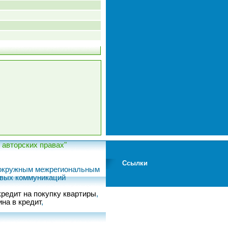
авторских правах"
Ссылки
м окружным межрегиональным
овых коммуникаций
кредит на покупку квартиры
,
на в кредит
,