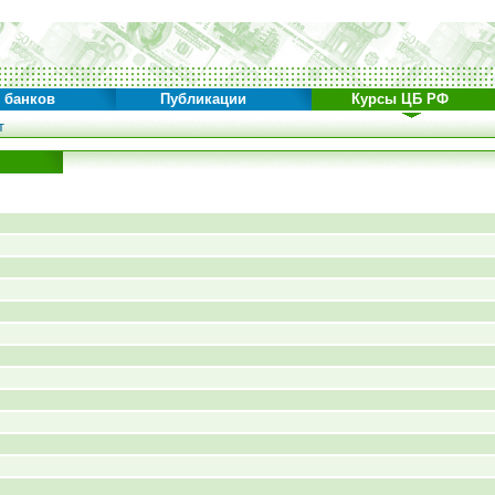
 банков
Публикации
Курсы ЦБ РФ
т