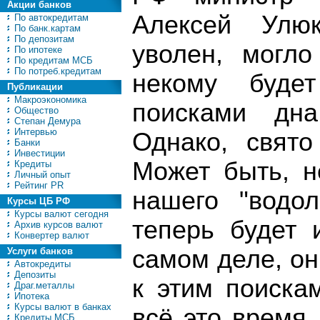
Акции банков
Алексей Улю
По автокредитам
По банк.картам
По депозитам
уволен, могло
По ипотеке
По кредитам МСБ
По потреб.кредитам
некому будет
Публикации
Макроэкономика
поисками дна
Общество
Степан Демура
Интервью
Однако, свято
Банки
Инвестиции
Может быть, н
Кредиты
Личный опыт
Рейтинг PR
нашего "водо
Курсы ЦБ РФ
Курсы валют сегодня
теперь будет 
Архив курсов валют
Конвертер валют
самом деле, о
Услуги банков
Автокредиты
Депозиты
к этим поиска
Драг.металлы
Ипотека
Курсы валют в банках
всё это время,
Кредиты МСБ