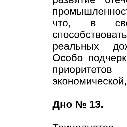
промышленност
что, в св
способствова
реальных до
Особо подчерк
приоритетов
экономической,
Дно № 13.