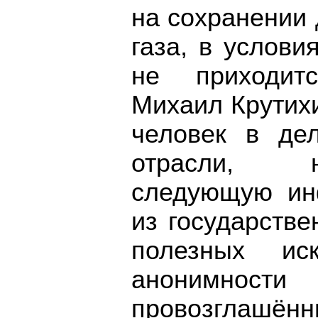
на сохранении
газа, в услов
не приходит
Михаил Крутих
человек в де
отрасли, н
следующую ин
из государств
полезных ис
анонимнос
провозглашённ