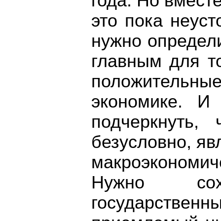
года. Но вместе
это пока неус
нужно определ
главным для т
положительны
экономике. И
подчеркнуть,
безусловно, я
макроэконом
Нужно сохр
государственн