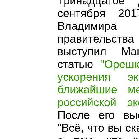
Тринадцатое
сентября 20
Владимира
правительств
выступил Ма
статью
"Орешк
ускорения э
ближайшие м
российской э
После его вы
"Всё, что вы ск