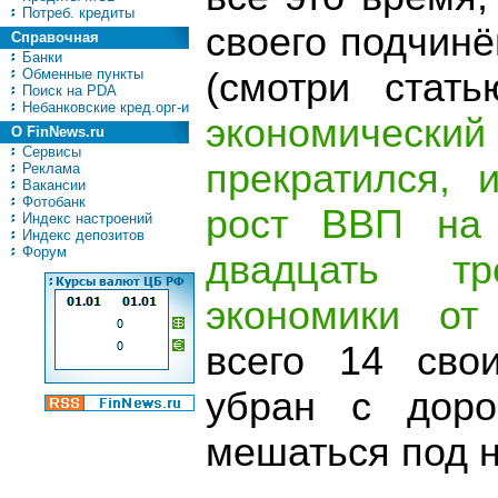
Потреб. кредиты
своего подчинё
Справочная
Банки
Обменные пункты
(смотри стат
Поиск на PDA
Небанковские кред.орг-и
экономиче
О FinNews.ru
Сервисы
прекратился, 
Реклама
Вакансии
Фотобанк
рост ВВП на 
Индекс настроений
Индекс депозитов
Форум
двадцать тр
экономики от
всего 14 сво
убран с доро
мешаться под н