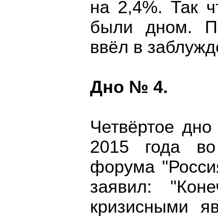
на 2,4%. Так 
были дном. П
ввёл в заблужд
Дно № 4.
Четвёртое дно
2015 года во
форума "Россия
заявил: "Кон
кризисными я