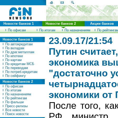
Новости банков 1
Новости банков 2
Акции банков
По офисам
По итогам
По назначениям
По рейтинга
23.09.17/21:54
Новости банков 1
По автокредитам
По вкладам
Путин считает
По драг.металлам
По ипотеке
экономика вы
По картам
По кредитам МСБ
По переводам
"достаточно у
По потреб.кредитам
По сейфингу
четырнадцато
Новости банков 2
По офисам
По итогам
экономики от 
По назначениям
По рейтингам
По фальши
После того, к
Пресс-релизы
Все новости
РФ министр э
Поиск новости