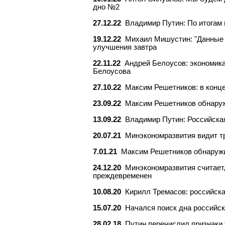
дно №2
27.12.22
Владимир Путин: По итогам 
19.12.22
Михаил Мишустин: "Данные п
улучшения завтра
22.11.22
Андрей Белоусов: экономика
Белоусова
27.10.22
Максим Решетников: в конце
23.09.22
Максим Решетников обнаруж
13.09.22
Владимир Путин: Российская
20.07.21
Минэкономразвития видит т
7.01.21
Максим Решетников обнаружи
24.12.20
Минэкономразвития считает
преждевременен
10.08.20
Кирилл Тремасов: российска
15.07.20
Начался поиск дна российско
28.02.18
Путин перечислил признаки 