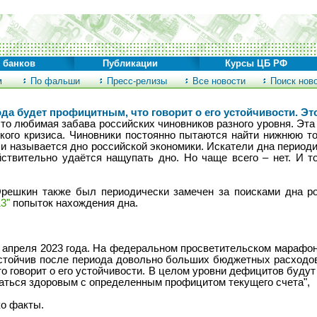
 банков
Публикации
Курсы ЦБ РФ
м
По фальши
Пресс-релизы
Все новости
Поиск нов
ода будет профицитным, что говорит о его устойчивости. Э
то любимая забава российских чиновников разного уровня. Эта 
кого кризиса. Чиновники постоянно пытаются найти нижнюю то
 и называется дно российской экономики. Искатели дна периоди
ствительно удаётся нащупать дно. Но чаще всего – нет. И т
ешкин также был периодически замечен за поисками дна ро
13"
попыток нахождения дна.
 апреля 2023 года. На федеральном просветительском марафон
тойчив после периода довольно больших бюджетных расходов 
о говорит о его устойчивости. В целом уровни дефицитов будут
аться здоровым с определенным профицитом текущего счета",
ко факты.