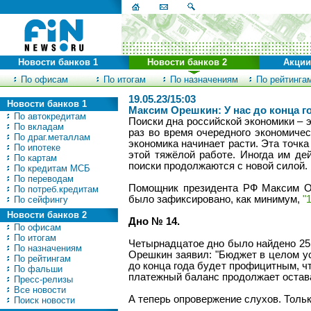
Новости банков 1
Новости банков 2
Акции
По офисам
По итогам
По назначениям
По рейтинга
19.05.23/15:03
Новости банков 1
Максим Орешкин: У нас до конца г
По автокредитам
Поиски дна российской экономики – э
По вкладам
раз во время очередного экономичес
По драг.металлам
экономика начинает расти. Эта точка
По ипотеке
этой тяжёлой работе. Иногда им дей
По картам
поиски продолжаются с новой силой.
По кредитам МСБ
По переводам
Помощник президента РФ Максим Ор
По потреб.кредитам
было зафиксировано, как минимум,
"
По сейфингу
Новости банков 2
Дно № 14.
По офисам
По итогам
Четырнадцатое дно было найдено 25
По назначениям
Орешкин заявил: "Бюджет в целом ус
По рейтингам
до конца года будет профицитным, чт
По фальши
платежный баланс продолжает остав
Пресс-релизы
Все новости
А теперь опровержение слухов. Толь
Поиск новости