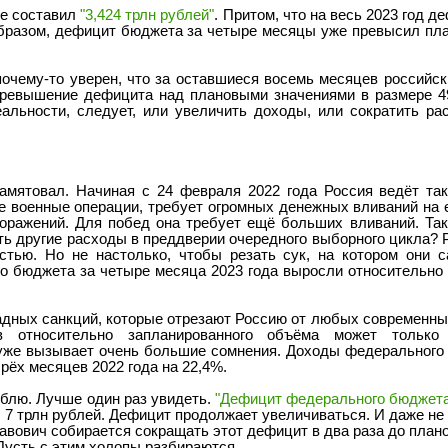
ле составил
"3,424 трлн рублей"
. Притом, что на весь 2023 год 
 образом, дефицит бюджета за четыре месяцы уже превысил пл
чему-то уверен, что за оставшиеся восемь месяцев российск
превышение дефицита над плановыми значениями в размере 4
льности, следует, или увеличить доходы, или сократить рас
памятовал. Начиная с 24 февраля 2022 года Россия ведёт т
се военные операции, требует огромных денежных вливаний на 
оражений. Для побед она требует ещё больших вливаний. Так
ть другие расходы в преддверии очередного выборного цикла? Р
тью. Но не настолько, чтобы резать сук, на котором они с
о бюджета за четыре месяца 2023 года выросли относительно 
дных санкций, которые отрезают Россию от любых современных
в относительно запланированного объёма может только
уже вызывает очень большие сомнения. Доходы федерального
рёх месяцев 2022 года на 22,4%.
люблю. Лучше один раз увидеть.
"Дефицит федерального бюджета
7 трлн рублей. Дефицит продолжает увеличиваться. И даже не
ович собирается сокращать этот дефицит в два раза до план
 Пусть с этим холопы разбираются.