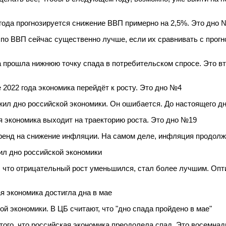
года прогнозируется снижение ВВП примерно на 2,5%. Это дно 
о ВВП сейчас существенно лучше, если их сравнивать с прогно
 прошла нижнюю точку спада в потребительском спросе. Это вт
 2022 года экономика перейдёт к росту. Это дно №4
ил дно российской экономики. Он ошибается. До настоящего дн
 экономика выходит на траекторию роста. Это дно №19
ренд на снижение инфляции. На самом деле, инфляция продолж
л дно российской экономики
, что отрицательный рост уменьшился, стал более лучшим. Оп
я экономика достигла дна в мае
й экономики. В ЦБ считают, что "дно спада пройдено в мае"
того, что российская экономика преодолела спад. Это восемнад