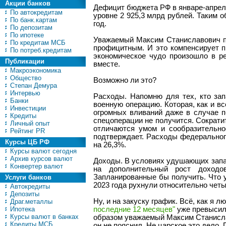
Акции банков
Дефицит бюджета РФ в январе-апре
По автокредитам
уровне 2 925,3 млрд рублей. Таким
По банк.картам
год.
По депозитам
По ипотеке
Уважаемый Максим Станиславович по
По кредитам МСБ
профицитным. И это компенсирует 
По потреб.кредитам
экономическое чудо произошло в реа
Публикации
вместе.
Макроэкономика
Общество
Возможно ли это?
Степан Демура
Интервью
Расходы. Напомню для тех, кто за
Банки
военную операцию. Которая, как и в
Инвестиции
огромных вливаний даже в случае п
Кредиты
спецоперации не получится. Сократи
Личный опыт
отличаются умом и сообразительнос
Рейтинг PR
подтверждает. Расходы федеральног
Курсы ЦБ РФ
на 26,3%.
Курсы валют сегодня
Архив курсов валют
Доходы. В условиях удушающих запа
Конвертер валют
на дополнительный рост доходо
Запланированные бы получить. Что 
Услуги банков
2023 года рухнули относительно четы
Автокредиты
Депозиты
Ну, и на закуску график. Всё, как я 
Драг.металлы
Ипотека
последние 12 месяцев"
уже превысил 
Курсы валют в банках
образом уважаемый Максим Станислав
Кредиты МСБ
он не пояснил. Не царское это дело.