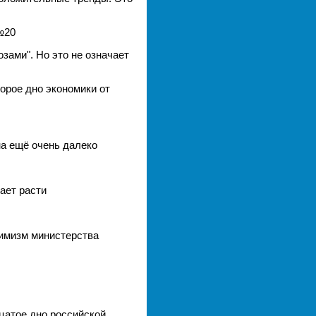
№20
зами". Но это не означает
орое дно экономики от
а ещё очень далеко
ает расти
тимизм министерства
цатое дно российской