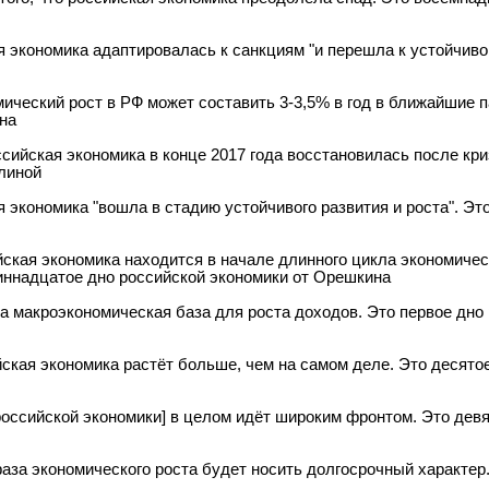
ая экономика адаптировалась к санкциям "и перешла к устойчиво
мический рост в РФ может составить 3-3,5% в год в ближайшие п
на
ссийская экономика в конце 2017 года восстановилась после кри
линой
я экономика "вошла в стадию устойчивого развития и роста". Э
йская экономика находится в начале длинного цикла экономическ
диннадцатое дно российской экономики от Орешкина
на макроэкономическая база для роста доходов. Это первое дно
йская экономика растёт больше, чем на самом деле. Это десято
[российской экономики] в целом идёт широким фронтом. Это дев
фаза экономического роста будет носить долгосрочный характер