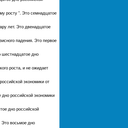
му росту ". Это семнадцатое
ару лет. Это двенадцатое
зисного падения. Это первое
то шестнадцатое дно
ого роста, и не ожидает
 российской экономики от
е дно российской экономики
ятое дно российской
. Это восьмое дно