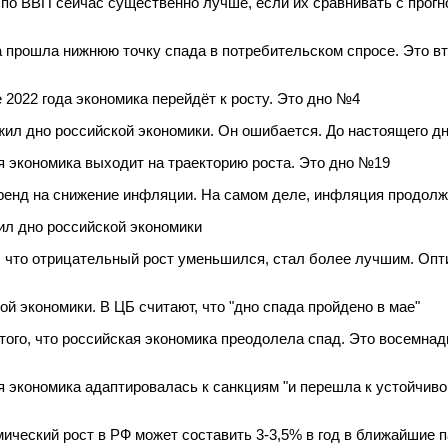
о ВВП сейчас существенно лучше, если их сравнивать с прогно
 прошла нижнюю точку спада в потребительском спросе. Это вт
 2022 года экономика перейдёт к росту. Это дно №4
ил дно российской экономики. Он ошибается. До настоящего дн
 экономика выходит на траекторию роста. Это дно №19
ренд на снижение инфляции. На самом деле, инфляция продолж
л дно российской экономики
, что отрицательный рост уменьшился, стал более лучшим. Оп
й экономики. В ЦБ считают, что "дно спада пройдено в мае"
того, что российская экономика преодолела спад. Это восемнад
ая экономика адаптировалась к санкциям "и перешла к устойчиво
мический рост в РФ может составить 3-3,5% в год в ближайшие п