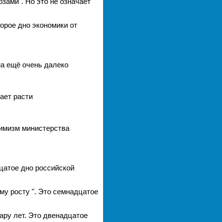
зами". Но это не означает
орое дно экономики от
а ещё очень далеко
ает расти
тимизм министерства
цатое дно российской
му росту ". Это семнадцатое
ару лет. Это двенадцатое