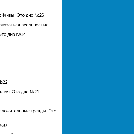
тойчивы. Это дно №26
 оказаться реальностью
 Это дно №14
 №22
льная. Это дно №21
положительные тренды. Это
№20