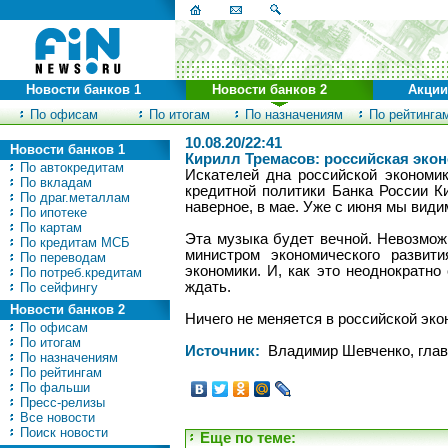
Новости банков 1
Новости банков 2
Акции
По офисам
По итогам
По назначениям
По рейтинга
10.08.20/22:41
Новости банков 1
Кирилл Тремасов: российская экон
По автокредитам
Искателей дна российской экономи
По вкладам
кредитной политики Банка России К
По драг.металлам
наверное, в мае. Уже с июня мы види
По ипотеке
По картам
Эта музыка будет вечной. Невозмож
По кредитам МСБ
министром экономического развит
По переводам
экономики. И, как это неоднократно
По потреб.кредитам
ждать.
По сейфингу
Новости банков 2
Ничего не меняется в российской эк
По офисам
По итогам
Источник:
Владимир Шевченко, глав
По назначениям
По рейтингам
По фальши
Пресс-релизы
Все новости
Поиск новости
Еще по теме: