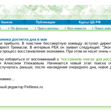
 банков
Публикации
Курсы ЦБ РФ
м
По фальши
Пресс-релизы
Все новости
Поиск нов
омика достигла дна в мае
ки прибыло. В поистине бессмертную команду вступил дирек
ирилл Тремасов. В интервью РБК он заявил следующее: "Эконо
м процесс восстановления экономики. При этом он носит очень 
но избавиться от воспоминаний о
"постоянном поиске дна рос
ия Алексеем Улюкаевым. Начинается новый этап поиска о
 случалось раньше, после нахождения очередного дна, новое 
ономике…
ный редактор FinNews.ru