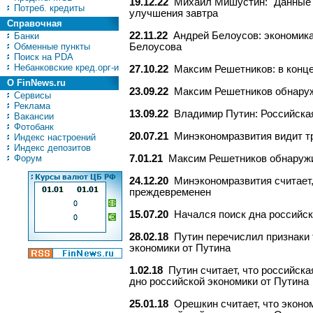
19.12.22
Михаил Мишустин: "Данные п
Потреб. кредиты
улучшения завтра
Справочная
22.11.22
Андрей Белоусов: экономика
Банки
Обменные пункты
Белоусова
Поиск на PDA
Небанковские кред.орг-и
27.10.22
Максим Решетников: в конце
О FinNews.ru
23.09.22
Максим Решетников обнаруж
Сервисы
Реклама
13.09.22
Владимир Путин: Российская
Вакансии
Фотобанк
20.07.21
Минэкономразвития видит т
Индекс настроений
Индекс депозитов
Форум
7.01.21
Максим Решетников обнаружи
24.12.20
Минэкономразвития считает
преждевременен
15.07.20
Начался поиск дна российско
28.02.18
Путин перечислил признаки 
экономики от Путина
1.02.18
Путин считает, что российск
дно российской экономики от Путина
25.01.18
Орешкин считает, что эконо