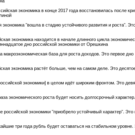
на
ссийская экономика в конце 2017 года восстановилась после кри
линой
я экономика "вошла в стадию устойчивого развития и роста". Э
йская экономика находится в начале длинного цикла экономическ
диннадцатое дно российской экономики от Орешкина
на макроэкономическая база для роста доходов. Это первое дно
йская экономика растёт больше, чем на самом деле. Это десято
[российской экономики] в целом идёт широким фронтом. Это дев
фаза экономического роста будет носить долгосрочный характер
ие российской экономики "приобрело устойчивый характер". Это
жайшие три года рубль будет оставаться на стабильном уровне.