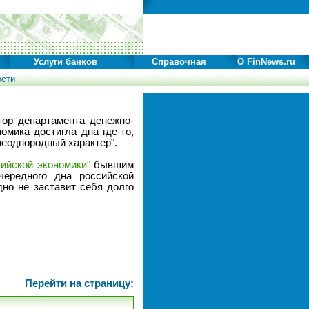
Услуги банков
Справочная
О FinNews.ru
ости
тор департамента денежно-
мика достигла дна где-то,
неоднородный характер".
сийской экономики"
бывшим
чередного дна российской
дно не заставит себя долго
Перейти на страницу: