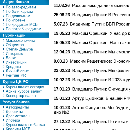
Акции банков
11.03.26
Россия никогда не отказывал
По автокредитам
По банк.картам
25.08.23
Владимир Путин: В России н
По депозитам
По ипотеке
5.07.23
Владимир Путин: ВВП России 
По кредитам МСБ
По потреб.кредитам
19.05.23
Максим Орешкин: У нас до к
Публикации
Макроэкономика
15.05.23
Максим Орешкин: Наша экон
Общество
Степан Демура
12.04.23
Владимир Путин: Мы смогли
Интервью
Банки
9.03.23
Максим Решетников: Экономи
Инвестиции
Кредиты
23.02.23
Владимир Путин: Мы фактич
Личный опыт
Рейтинг PR
10.02.23
Владимир Путин: В 2023 год
Курсы ЦБ РФ
Курсы валют сегодня
17.01.23
Владимир Путин: Ситуация у
Архив курсов валют
Конвертер валют
15.01.23
Артур Цыбиков: В нашей РФ 
Услуги банков
Автокредиты
10.01.23
Антон Силуанов: Мы будем 
Депозиты
дно №2
Драг.металлы
Ипотека
27.12.22
Владимир Путин: По итогам 
Курсы валют в банках
Кредиты МСБ