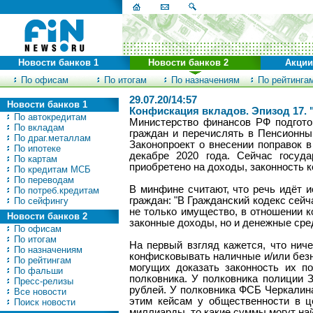
Новости банков 1
Новости банков 2
Акции
По офисам
По итогам
По назначениям
По рейтинга
29.07.20/14:57
Новости банков 1
Конфискация вкладов. Эпизод 17.
По автокредитам
Министерство финансов РФ подгото
По вкладам
граждан и перечислять в Пенсионны
По драг.металлам
Законопроект о внесении поправок 
По ипотеке
декабре 2020 года. Сейчас госуд
По картам
приобретено на доходы, законность 
По кредитам МСБ
По переводам
В минфине считают, что речь идёт 
По потреб.кредитам
граждан: "В Гражданский кодекс сей
По сейфингу
не только имущество, в отношении 
Новости банков 2
законные доходы, но и денежные сред
По офисам
По итогам
На первый взгляд кажется, что ниче
По назначениям
конфисковывать наличные и/или безн
По рейтингам
могущих доказать законность их п
По фальши
полковника. У полковника полиции 
Пресс-релизы
рублей. У полковника ФСБ Черкалина
Все новости
этим кейсам у общественности в ц
Поиск новости
миллиарды, то какие суммы могут на