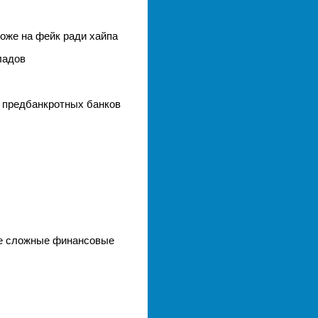
оже на фейк ради хайпа
ладов
з предбанкротных банков
лее сложные финансовые