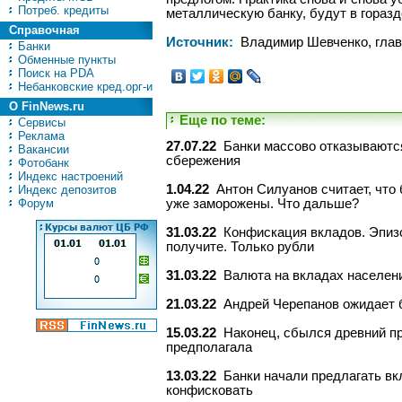
Потреб. кредиты
металлическую банку, будут в горазд
Справочная
Источник:
Владимир Шевченко, глав
Банки
Обменные пункты
Поиск на PDA
Небанковские кред.орг-и
О FinNews.ru
Еще по теме:
Сервисы
Реклама
27.07.22
Банки массово отказываются
Вакансии
сбережения
Фотобанк
Индекс настроений
1.04.22
Антон Силуанов считает, что
Индекс депозитов
Форум
уже заморожены. Что дальше?
31.03.22
Конфискация вкладов. Эпизо
получите. Только рубли
31.03.22
Валюта на вкладах населени
21.03.22
Андрей Черепанов ожидает б
15.03.22
Наконец, сбылся древний пр
предполагала
13.03.22
Банки начали предлагать вк
конфисковать