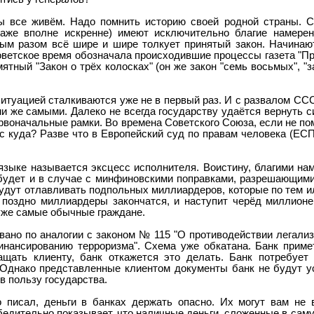
ы все живём. Надо помнить историю своей родной страны. С
 даже вполне искренне) имеют исключительно благие намере
ым разом всё шире и шире толкует принятый закон. Начинают
советское время обозначала происходившие процессы газета "Пр
тный "Закон о трёх колосках" (он же закон "семь восьмых", "з
итуацией сталкиваются уже не в первый раз. И с развалом СС
и же самыми. Далеко не всегда государству удаётся вернуть
ервоначальные рамки. Во времена Советского Союза, если не по
с куда? Разве что в Европейский суд по правам человека (ЕСП
языке называется эксцесс исполнителя. Воистину, благими на
к будет и в случае с минфиновскими поправками, разрешающим
удут отлавливать подпольных миллиардеров, которые по тем 
 поздно миллиардеры закончатся, и наступит черёд миллионе
уже самые обычные граждане.
вано по аналогии с законом № 115 "О противодействии легали
нансированию терроризма". Схема уже обкатана. Банк примет
ащать клиенту, банк откажется это делать. Банк потребует
 Однако представленные клиентом документы банк не будут ус
в пользу государства.
о писал, деньги в банках держать опасно. Их могут вам не
убедительно показывает, что наличные деньги, сложенные в са