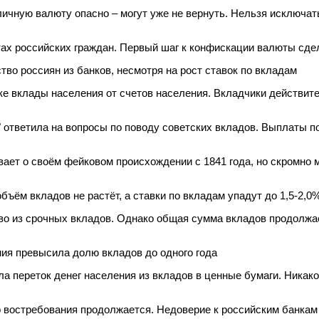
личную валюту опасно – могут уже не вернуть. Нельзя исключа
тах российских граждан. Первый шаг к конфискации валюты сде
тво россиян из банков, несмотря на рост ставок по вкладам
ке вклады населения от счетов населения. Вкладчики действите
 ответила на вопросы по поводу советских вкладов. Выплаты п
вает о своём фейковом происхождении с 1841 года, но скромно м
объём вкладов не растёт, а ставки по вкладам упадут до 1,5-2,0
о из срочных вкладов. Однако общая сумма вкладов продолжае
ия превысила долю вкладов до одного года
 переток денег населения из вкладов в ценные бумаги. Никако
 востребования продолжается. Недоверие к российским банкам