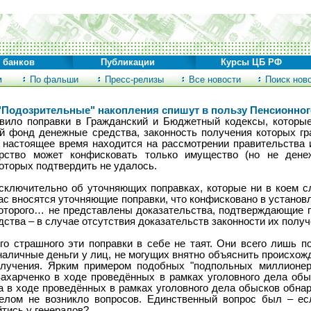
 банков
Публикации
Курсы ЦБ РФ
м
По фальши
Пресс-релизы
Все новости
Поиск нов
 "Подозрительные" накопления спишут в пользу Пенсионно
вило поправки в Гражданский и Бюджетный кодексы, которы
й фонд денежные средства, законность получения которых гра
в настоящее время находится на рассмотрении правительства 
арство может конфисковать только имущество (но не дене
которых подтвердить не удалось.
исключительно об уточняющих поправках, которые ни в коем с
час вносятся уточняющие поправки, что конфисковано в устано
которого… не представлены доказательства, подтверждающие 
ства – в случае отсутствия доказательств законности их получ
го страшного эти поправки в себе не таят. Они всего лишь п
аличные деньги у лиц, не могущих внятно объяснить происхож
олучения. Ярким примером подобных "подпольных миллионер
Захарченко в ходе проведённых в рамках уголовного дела об
 в ходе проведённых в рамках уголовного дела обысков обна
елом не возникло вопросов. Единственный вопрос был – ес
йтись у генералов?