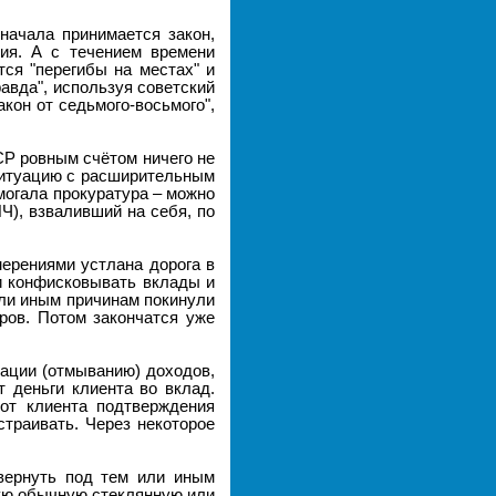
начала принимается закон,
ния. А с течением времени
ся "перегибы на местах" и
авда", используя советский
акон от седьмого-восьмого",
СР ровным счётом ничего не
 ситуацию с расширительным
могала прокуратура – можно
Ч), взваливший на себя, по
мерениями устлана дорога в
и конфисковывать вклады и
или иным причинам покинули
ров. Потом закончатся уже
зации (отмыванию) доходов,
 деньги клиента во вклад.
 от клиента подтверждения
траивать. Через некоторое
 вернуть под тем или иным
мую обычную стеклянную или