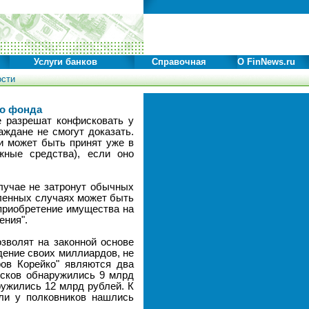
Услуги банков
Справочная
О FinNews.ru
ости
го фонда
е разрешат конфисковать у
ждане не смогут доказать.
и может быть принят уже в
жные средства), если оно
лучае не затронут обычных
вленных случаях может быть
приобретение имущества на
ения".
озволят на законной основе
дение своих миллиардов, не
ов Корейко" являются два
ысков обнаружились 9 млрд
ружились 12 млрд рублей. К
ли у полковников нашлись