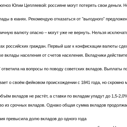
огноз Юлии Цепляевой: россияне могут потерять свои деньги. Но
лады в юанях. Рекомендую отказаться от "выгодного" предложен
личную валюту опасно – могут уже не вернуть. Нельзя исключа
тах российских граждан. Первый шаг к конфискации валюты сде
ке вклады населения от счетов населения. Вкладчики действите
 ответила на вопросы по поводу советских вкладов. Выплаты п
вает о своём фейковом происхождении с 1841 года, но скромно м
объём вкладов не растёт, а ставки по вкладам упадут до 1,5-2,0
о из срочных вкладов. Однако общая сумма вкладов продолжае
ия превысила долю вкладов до одного года