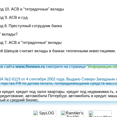
од 10. АСВ и "тетрадочные" вклады
д 9. АСВ и суд
д 8. Преступный сотрудник банка
" вклады?
д 7. АСВ и "тетрадочные" вклады
ей Швецов считает вклады в банках тепличными инвестициями.
ов сайта
www.finnews.ru
смотрите на странице
"Информация об 
ИА №2-6119 от 4 сентября 2002 года. Выдано Северо-Западны
терства РФ по делам печати, телерадиовещания средств масс
в кредит
,
кредит под залог квартиры
,
кредит под недвижимость
,
кредитование
,
автомобили Петербург
,
автомобиль в кредит
,
маши
ый и средний бизнес
,