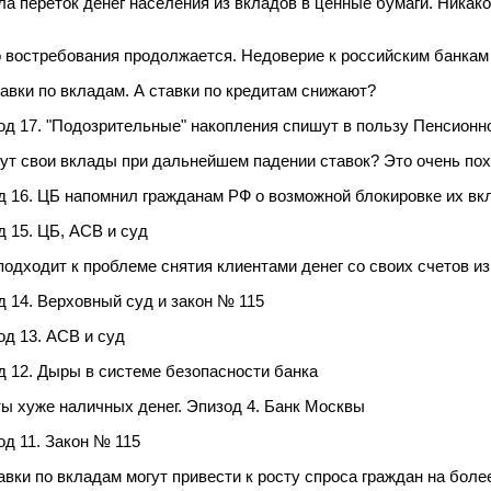
 переток денег населения из вкладов в ценные бумаги. Никако
 востребования продолжается. Недоверие к российским банкам
авки по вкладам. А ставки по кредитам снижают?
од 17. "Подозрительные" накопления спишут в пользу Пенсионн
ут свои вклады при дальнейшем падении ставок? Это очень пох
д 16. ЦБ напомнил гражданам РФ о возможной блокировке их вк
 15. ЦБ, АСВ и суд
дходит к проблеме снятия клиентами денег со своих счетов и
 14. Верховный суд и закон № 115
д 13. АСВ и суд
 12. Дыры в системе безопасности банка
ы хуже наличных денег. Эпизод 4. Банк Москвы
д 11. Закон № 115
ставки по вкладам могут привести к росту спроса граждан на бо