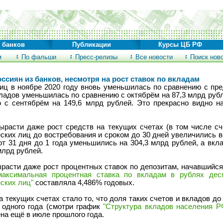
 банков
Публикации
Курсы ЦБ РФ
м
По фальши
Пресс-релизы
Все новости
Поиск нов
ссиян из банков, несмотря на рост ставок по вкладам
ц в ноябре 2020 году вновь уменьшилась по сравнению с пр
кладов уменьшилась по сравнению с октябрём на 87,3 млрд руб
 с сентябрём на 149,6 млрд рублей. Это прекрасно видно 
расти даже рост средств на текущих счетах (в том числе сче
ских лиц до востребования и сроком до 30 дней увеличились вс
т 31 дня до 1 года уменьшились на 304,3 млрд рублей, а вк
млрд рублей.
асти даже рост процентных ставок по депозитам, начавшийся
максимальная процентная ставка по вкладам в рублях дес
ских лиц"
составляла 4,486% годовых.
 текущих счетах стало то, что доля таких счетов и вкладов до
 одного года (смотри график
"Структура вкладов населения Р
на ещё в июле прошлого года.