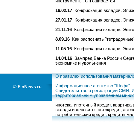
инструменты. Он ошибается
16.02.17
Конфискация вкладов. Эпиз
27.01.17
Конфискация вкладов. Эпизо
21.11.16
Конфискация вкладов. Эпизо
8.09.16
Как распознать "тетрадочные
11.05.16
Конфискация вкладов. Эпизо
14.04.16
Зампред Банка России Серг
экономике и увольнения
О правилах использования материал
Информационное агентство "Шефа"
© FinNews.ru
Свидетельство о регистрации СМИ: 
территориальным управлением минис
ипотека
,
ипотечный кредит
,
квартира 
вклады и депозиты
,
автокредит
,
авто
потребительский кредит
,
кредиты мал