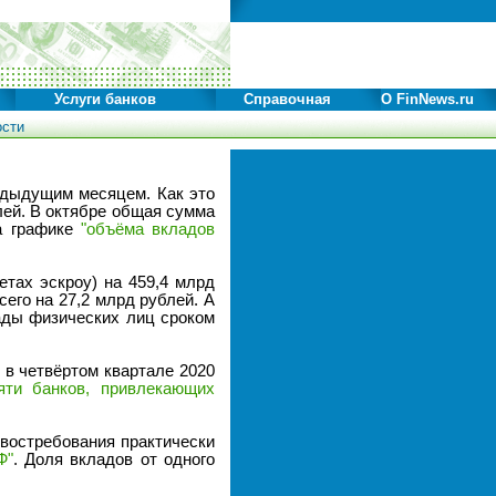
Услуги банков
Справочная
О FinNews.ru
ости
едыдущим месяцем. Как это
лей. В октябре общая сумма
на графике
"объёма вкладов
тах эскроу) на 459,4 млрд
его на 27,2 млрд рублей. А
лады физических лиц сроком
 в четвёртом квартале 2020
яти банков, привлекающих
 востребования практически
Ф"
. Доля вкладов от одного