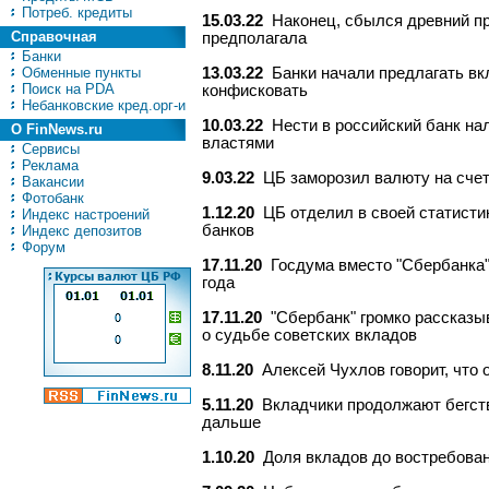
Потреб. кредиты
15.03.22
Наконец, сбылся древний пр
Справочная
предполагала
Банки
Обменные пункты
13.03.22
Банки начали предлагать вк
Поиск на PDA
конфисковать
Небанковские кред.орг-и
10.03.22
Нести в российский банк на
О FinNews.ru
властями
Сервисы
Реклама
9.03.22
ЦБ заморозил валюту на сче
Вакансии
Фотобанк
1.12.20
ЦБ отделил в своей статисти
Индекс настроений
банков
Индекс депозитов
Форум
17.11.20
Госдума вместо "Сбербанка"
года
17.11.20
"Сбербанк" громко рассказы
о судьбе советских вкладов
8.11.20
Алексей Чухлов говорит, что 
5.11.20
Вкладчики продолжают бегств
дальше
1.10.20
Доля вкладов до востребован