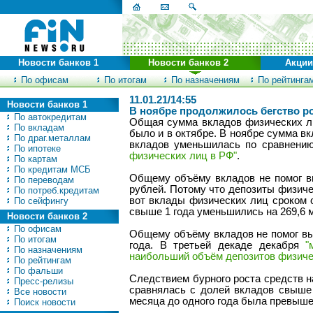
Новости банков 1
Новости банков 2
Акции
По офисам
По итогам
По назначениям
По рейтинга
11.01.21/14:55
Новости банков 1
В ноябре продолжилось бегство ро
По автокредитам
Общая сумма вкладов физических ли
По вкладам
было и в октябре. В ноябре сумма в
По драг.металлам
вкладов уменьшилась по сравнению
По ипотеке
физических лиц в РФ"
.
По картам
По кредитам МСБ
Общему объёму вкладов не помог вы
По переводам
рублей. Потому что депозиты физиче
По потреб.кредитам
вот вклады физических лиц сроком о
По сейфингу
свыше 1 года уменьшились на 269,6 
Новости банков 2
По офисам
Общему объёму вкладов не помог выр
По итогам
года. В третьей декаде декабря
"
По назначениям
наибольший объём депозитов физиче
По рейтингам
По фальши
Следствием бурного роста средств на
Пресс-релизы
сравнялась с долей вкладов свыше
Все новости
месяца до одного года была превыше
Поиск новости