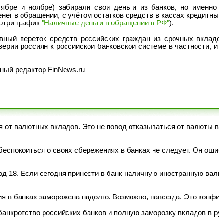
ябре и ноябре) забирали свои деньги из банков, но именно
ег в обращении, с учётом остатков средств в кассах кредитных
мотри график
"Наличные деньги в обращении в РФ"
).
вный переток средств российских граждан из срочных вклад
ерии россиян к российской банковской системе в частности, и
ный редактор FinNews.ru
 от валютных вкладов. Это не повод отказываться от валюты в
 беспокоиться о своих сбережениях в банках не следует. Он о
д 18. Если сегодня принести в банк наличную иностранную вал
я в банках заморожена надолго. Возможно, навсегда. Это конф
анкротство российских банков и полную заморозку вкладов в р