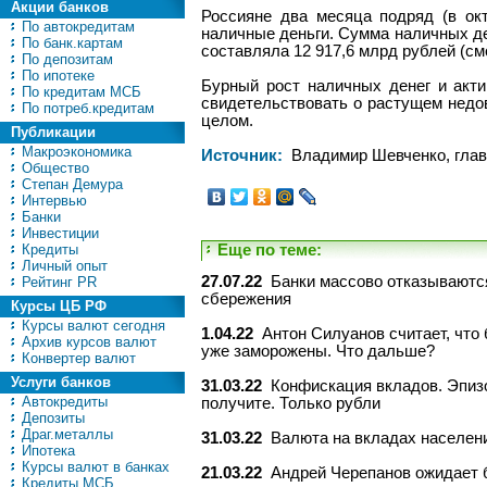
Акции банков
Россияне два месяца подряд (в окт
По автокредитам
наличные деньги. Сумма наличных ден
По банк.картам
составляла 12 917,6 млрд рублей (с
По депозитам
По ипотеке
Бурный рост наличных денег и акти
По кредитам МСБ
свидетельствовать о растущем недов
По потреб.кредитам
целом.
Публикации
Макроэкономика
Источник:
Владимир Шевченко, глав
Общество
Степан Демура
Интервью
Банки
Инвестиции
Кредиты
Еще по теме:
Личный опыт
27.07.22
Банки массово отказываются
Рейтинг PR
сбережения
Курсы ЦБ РФ
Курсы валют сегодня
1.04.22
Антон Силуанов считает, что
Архив курсов валют
уже заморожены. Что дальше?
Конвертер валют
Услуги банков
31.03.22
Конфискация вкладов. Эпизо
Автокредиты
получите. Только рубли
Депозиты
Драг.металлы
31.03.22
Валюта на вкладах населени
Ипотека
Курсы валют в банках
21.03.22
Андрей Черепанов ожидает б
Кредиты МСБ