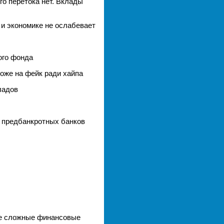
го перетока нет. Вклады
 и экономике не ослабевает
ого фонда
оже на фейк ради хайпа
ладов
з предбанкротных банков
лее сложные финансовые