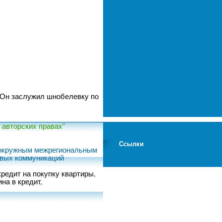
 Он заслужил шнобелевку по
авторских правах"
Ссылки
м окружным межрегиональным
овых коммуникаций
кредит на покупку квартиры
,
на в кредит
,