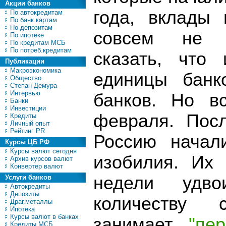
Акции банков
года, вклады
По автокредитам
По банк.картам
По депозитам
совсем не п
По ипотеке
По кредитам МСБ
По потреб.кредитам
сказать, что
Публикации
Макроэкономика
единицы банк
Общество
Степан Демура
Интервью
банков. Но в
Банки
Инвестиции
февраля. Пос
Кредиты
Личный опыт
Рейтинг PR
Россию начал
Курсы ЦБ РФ
Курсы валют сегодня
изобилия. Их 
Архив курсов валют
Конвертер валют
недели удв
Услуги банков
Автокредиты
Депозиты
количеству 
Драг.металлы
Ипотека
Курсы валют в банках
занимает
"пе
Кредиты МСБ