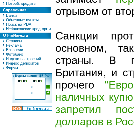
Потреб. кредиты
отрывом от вто
Справочная
Банки
Обменные пункты
Поиск на PDA
Небанковские кред.орг-и
Санкции про
О FinNews.ru
Сервисы
основном, та
Реклама
Вакансии
Фотобанк
страны. В п
Индекс настроений
Индекс депозитов
Форум
Британия, и с
прочего
"Евр
наличных купю
запретил по
долларов в Рос