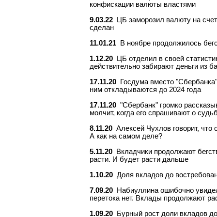
конфискации валюты властями
9.03.22
ЦБ заморозил валюту на сче
сделан
11.01.21
В ноябре продолжилось бегс
1.12.20
ЦБ отделил в своей статисти
действительно забирают деньги из б
17.11.20
Госдума вместо "Сбербанка"
ним откладываются до 2024 года
17.11.20
"Сбербанк" громко рассказы
молчит, когда его спрашивают о судь
8.11.20
Алексей Чухлов говорит, что 
А как на самом деле?
5.11.20
Вкладчики продолжают бегст
расти. И будет расти дальше
1.10.20
Доля вкладов до востребован
7.09.20
Набиуллина ошибочно увидела
перетока нет. Вклады продолжают ра
1.09.20
Бурный рост доли вкладов до