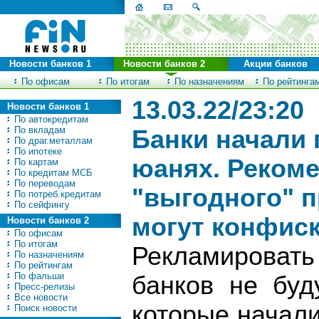
Новости банков 1
Новости банков 2
Акции банков
По офисам
По итогам
По назначениям
По рейтинга
13.03.22/23:20
Новости банков 1
По автокредитам
По вкладам
Банки начали 
По драг.металлам
По ипотеке
юанях. Рекоме
По картам
По кредитам МСБ
По переводам
"выгодного" 
По потреб.кредитам
По сейфингу
могут конфис
Новости банков 2
По офисам
По итогам
Рекламироват
По назначениям
По рейтингам
По фальши
банков не буд
Пресс-релизы
Все новости
которые начал
Поиск новости