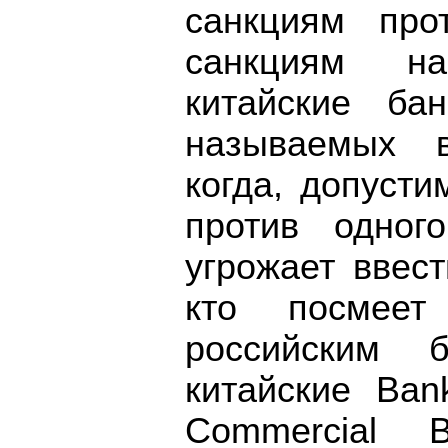
санкциям про
санкциям на
китайские ба
называемых в
когда, допуст
против одног
угрожает ввес
кто посмеет
российским б
китайские Ban
Commercial 