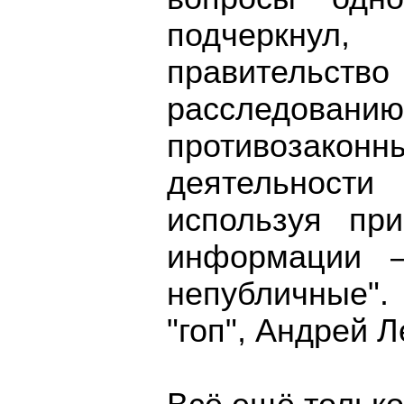
подчеркнул
правительство
расследо
противоза
деятельност
используя пр
информации –
непубличные".
"гоп", Андрей 