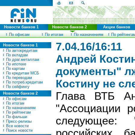
Новости банков 1
Новости банков 2
Акции банков
По офисам
По итогам
По назначениям
По рейтинга
7.04.16/16:11
Новости банков 1
По автокредитам
По вкладам
Андрей Кости
По драг.металлам
По ипотеке
документы" л
По картам
По кредитам МСБ
По переводам
Костину не сл
По потреб.кредитам
По сейфингу
Глава ВТБ Ан
Новости банков 2
По офисам
По итогам
"Ассоциации р
По назначениям
По рейтингам
По фальши
следующее: 
Пресс-релизы
Все новости
российских б
Поиск новости