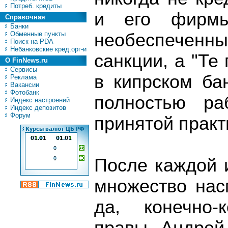
Потреб. кредиты
и его фирмы
Справочная
Банки
Обменные пункты
необеспеченны
Поиск на PDA
Небанковские кред.орг-и
санкции, а "Те
О FinNews.ru
Сервисы
в кипрском ба
Реклама
Вакансии
Фотобанк
полностью ра
Индекс настроений
Индекс депозитов
Форум
принятой практ
После каждой 
множество нас
да, конечно-