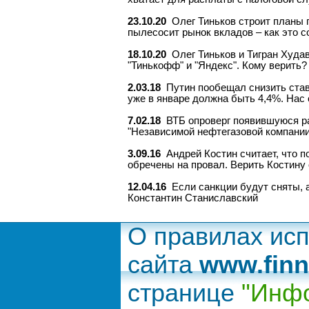
23.10.20
Олег Тиньков строит планы п
пылесосит рынок вкладов – как это 
18.10.20
Олег Тиньков и Тигран Худа
"Тинькофф" и "Яндекс". Кому верить?
2.03.18
Путин пообещал снизить став
уже в январе должна быть 4,4%. Нас
7.02.18
ВТБ опроверг появившуюся р
"Независимой нефтегазовой компании
3.09.16
Андрей Костин считает, что 
обречены на провал. Верить Костину 
12.04.16
Если санкции будут сняты, 
Константин Станиславский
О правилах ис
сайта
www.finn
странице
"Инфо