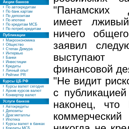
Акции банков
"Панамских д
По автокредитам
По банк.картам
По депозитам
имеет лживый
По ипотеке
По кредитам МСБ
По потреб.кредитам
ничего общег
Публикации
Макроэкономика
заявил следу
Общество
Степан Демура
Интервью
выступают
Банки
Инвестиции
финансовой дея
Кредиты
Личный опыт
Рейтинг PR
"Не видит риск
Курсы ЦБ РФ
Курсы валют сегодня
с публикацией
Архив курсов валют
Конвертер валют
наконец, что
Услуги банков
Автокредиты
Депозиты
коммерческий
Драг.металлы
Ипотека
Курсы валют в банках
никогда не кр
Кредиты МСБ