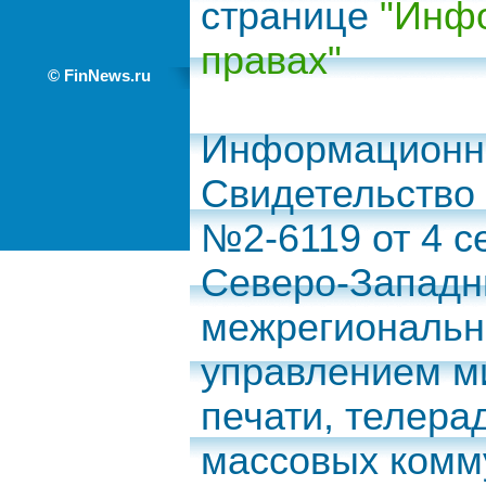
странице
"Инфо
правах"
© FinNews.ru
Информационно
Свидетельство
№2-6119 от 4 с
Северо-Запад
межрегиональн
управлением м
печати, телера
массовых комм