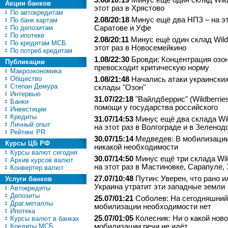
3.08/10:19
Минус ещё один склад Wildb
Акции банков
этот раз в Хрястово
По автокредитам
2.08/20:18
Минус ещё два НПЗ – на эт
По банк.картам
По депозитам
Саратове и Уфе
По ипотеке
2.08/20:11
Минус ещё один склад Wildb
По кредитам МСБ
этот раз в Новосемейкино
По потреб.кредитам
1.08/22:30
Бровди: Концентрация озо
Публикации
превосходит критическую норму
Макроэкономика
Общество
1.08/21:48
Начались атаки украинских
Степан Демура
склады "Озон"
Интервью
31.07/22:18
"Вайлдберрис" (Wildberrie
Банки
помощи у государства российского
Инвестиции
Кредиты
31.07/14:53
Минус ещё два склада Wil
Личный опыт
на этот раз в Волгограде и в Зеленод
Рейтинг PR
30.07/15:14
Медведев: В мобилизации
Курсы ЦБ РФ
никакой необходимости
Курсы валют сегодня
30.07/14:50
Минус ещё три склада Wild
Архив курсов валют
на этот раз в Мастиновке, Сарапуле,
Конвертер валют
27.07/10:48
Путин: Уверен, что рано и
Услуги банков
Украина утратит эти западные земли
Автокредиты
Депозиты
25.07/01:21
Соболев: На сегодняшний
Драг.металлы
мобилизации необходимости нет
Ипотека
25.07/01:05
Колесник: Ни о какой нов
Курсы валют в банках
Кредиты МСБ
мобилизации речи не идёт