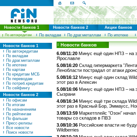
Новости банков 1
Новости банков 2
Акции банков
По вкладам
По драг.металлам
По ипотеке
По автокредитам
Новости банков
Новости банков 1
По автокредитам
6.08/11:20
Минус ещё один НПЗ – на э
По вкладам
Ярославле
По драг.металлам
По ипотеке
5.08/16:20
Склад гипермаркета "Лента
По картам
Ленобласти пострадал от атаки дрон
По кредитам МСБ
5.08/16:12
Минус ещё один склад Wildb
По переводам
этот раз в Алексин
По потреб.кредитам
По сейфингу
5.08/16:06
Минус ещё один НПЗ – на э
Сызрани
Новости банков 2
По офисам
4.08/16:34
Минус ещё три склада Wildb
По итогам
этот раз в Красный Бор, Эммаусс, Н
По назначениям
3.08/13:59
Маркетплейс "Озон" начал
По рейтингам
товары со складов в ПВЗ
По фальши
Пресс-релизы
3.08/10:36
Российские власти не буду
Все новости
Wildberries
Поиск новости