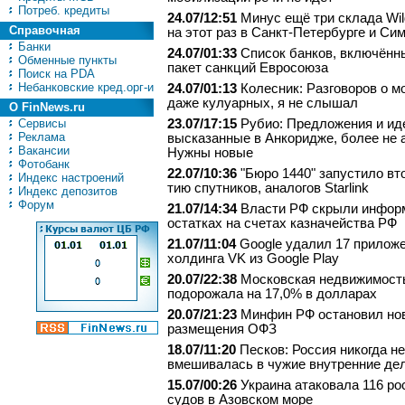
Потреб. кредиты
24.07/12:51
Минус ещё три склада Wild
Справочная
на этот раз в Санкт-Петербурге и С
Банки
24.07/01:33
Список банков, включённ
Обменные пункты
пакет санкций Евросоюза
Поиск на PDA
Небанковские кред.орг-и
24.07/01:13
Колесник: Разговоров о м
даже кулуарных, я не слышал
О FinNews.ru
Сервисы
23.07/17:15
Рубио: Предложения и ид
Реклама
высказанные в Анкоридже, более не 
Вакансии
Нужны новые
Фотобанк
22.07/10:36
"Бю­ро 1440" за­пус­ти­ло вт
Индекс настроений
тию спут­ни­ков, аналогов Starlink
Индекс депозитов
Форум
21.07/14:34
Власти РФ скрыли инфор
остатках на счетах казначейства РФ
21.07/11:04
Google удалил 17 прилож
холдинга VK из Google Play
20.07/22:38
Московская недвижимост
подорожала на 17,0% в долларах
20.07/21:23
Минфин РФ остановил но
размещения ОФЗ
18.07/11:20
Песков: Россия никогда не
вмешивалась в чужие внутренние де
15.07/00:26
Украина атаковала 116 ро
судов в Азовском море